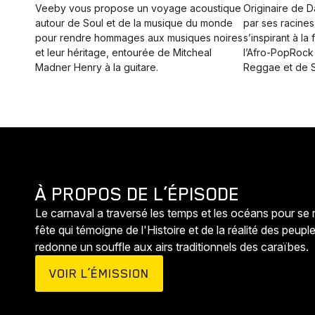
Veeby vous propose un voyage acoustique
Originaire de 
autour de Soul et de la musique du monde
par ses racines
pour rendre hommages aux musiques noires
s’inspirant à la
et leur héritage, entourée de Mitcheal
l’Afro-PopRock
Madner Henry à la guitare.
Reggae et de S
À PROPOS DE L’ÉPISODE
Le carnaval a traversé les temps et les océans pour se 
fête qui témoigne de l'Histoire et de la réalité des peu
redonne un souffle aux airs traditionnels des caraïbes.
VOIR L’ÉMISSION