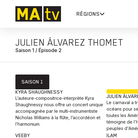
RÉGIONS
JULIEN ÁLVAREZ THOMET
Saison 1 / Épisode 2
SAISON 1
KYRA SHAUGHNESSY
JULIEN ÁLVA
L’auteure-compositrice-interprète Kyra
Le carnaval a t
Shaughnessy nous offre un concert unique
océans pour se
accompagnée par le multi-instrumentiste
toutes les Amér
Nicholas Williams à la flûte, l’accordéon et
témoigne de l'Hi
l’harmonium.
peuples d'Amér
VEEBY
ILAM