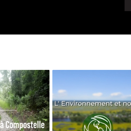
Avenir
Bingo
Communauté
Culture
Développeme
Pêche
Santé
Sport
Voyage
Yoga