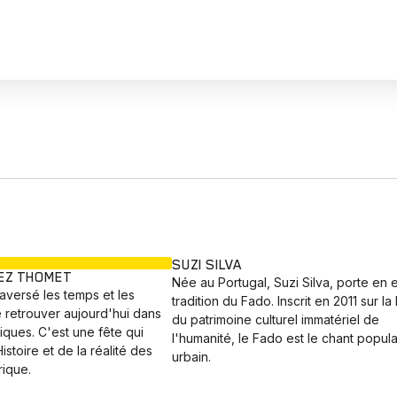
EN COURS
SUZI SILVA
REZ THOMET
Née au Portugal, Suzi Silva, porte en e
raversé les temps et les
tradition du Fado. Inscrit en 2011 sur la 
 retrouver aujourd'hui dans
du patrimoine culturel immatériel de
iques. C'est une fête qui
l'humanité, le Fado est le chant popula
stoire et de la réalité des
urbain.
ique.