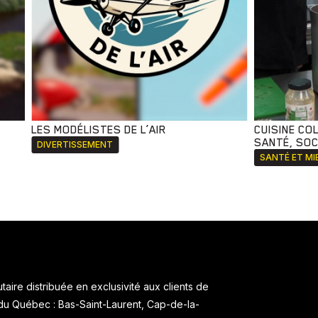
LES MODÉLISTES DE L’AIR
CUISINE CO
SANTÉ, SOCI
DIVERTISSEMENT
SANTÉ ET MI
aire distribuée en exclusivité aux clients de
 du Québec : Bas-Saint-Laurent, Cap-de-la-