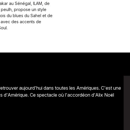
Dakar au Sénégal, ILAM, de
 peulh, propose un style
 fois du blues du Sahel et de
 avec des accents de
oul.
retrouver aujourd'hui dans toutes les Amériques. C'est une
ples d'Amérique. Ce spectacle où l'accordéon d'Alix Noël