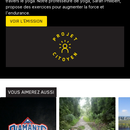
travers le yoga. Notre professeure de yoga, Sarah Philibert,
propose des exercices pour augmenter la force et
l'endurance.
VOIR L’ÉMISSION
Animaux
Avenir
Bingo
Communauté
Culture
Développement
Histoires
Pêche
Santé
Sport
Voyage
Yoga
VOUS AIMEREZ AUSSI