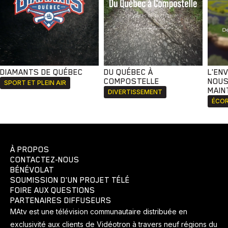
DIAMANTS DE QUÉBEC
DU QUÉBEC À
L'EN
COMPOSTELLE
NOUS
SPORT ET PLEIN AIR
MAIN
DIVERTISSEMENT
ÉCOR
À PROPOS
CONTACTEZ-NOUS
BÉNÉVOLAT
SOUMISSION D'UN PROJET TÉLÉ
FOIRE AUX QUESTIONS
PARTENAIRES DIFFUSEURS
MAtv est une télévision communautaire distribuée en
exclusivité aux clients de Vidéotron à travers neuf régions du