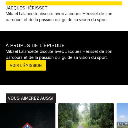
EN COURS
JACQUES HÉRISSET
Mikaël Lalancette discute avec Jacques Hérisset de son
parcours et de la passion qui guide sa vision du sport.
À PROPOS DE L’ÉPISODE
Mikaël Lalancette discute avec Jacques Hérisset de son
parcours et de la passion qui guide sa vision du sport.
VOIR L’ÉMISSION
VOUS AIMEREZ AUSSI
Animaux
Avenir
Bingo
Communauté
Culture
Développement
Histoires
Pêche
Santé
Sport
Voyage
Yoga