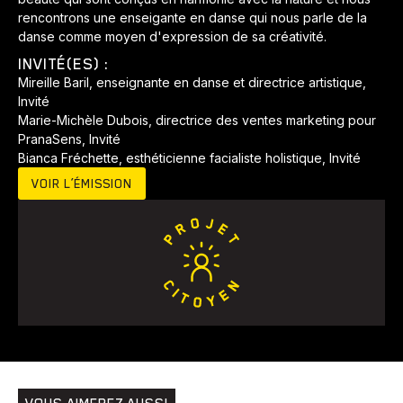
rencontrons une enseigante en danse qui nous parle de la
danse comme moyen d'expression de sa créativité.
INVITÉ(ES) :
Mireille Baril, enseignante en danse et directrice artistique,
Invité
Marie-Michèle Dubois, directrice des ventes marketing pour
PranaSens, Invité
Bianca Fréchette, esthéticienne facialiste holistique, Invité
Animaux
Avenir
Bingo
Communauté
Culture
VOIR L’ÉMISSION
Développement
Histoires
Pêche
Santé
Sport
Voyage
Yoga