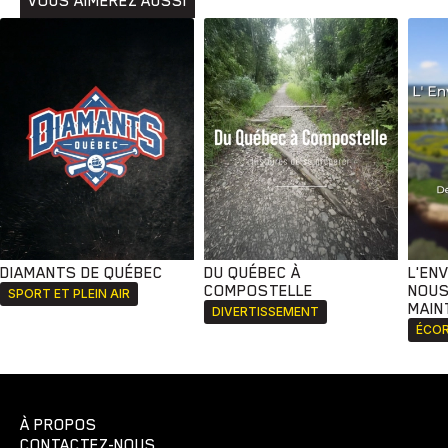
VOUS AIMEREZ AUSSI
DIAMANTS DE QUÉBEC
DU QUÉBEC À
L'EN
COMPOSTELLE
NOUS
SPORT ET PLEIN AIR
MAIN
DIVERTISSEMENT
ÉCOR
À PROPOS
CONTACTEZ-NOUS