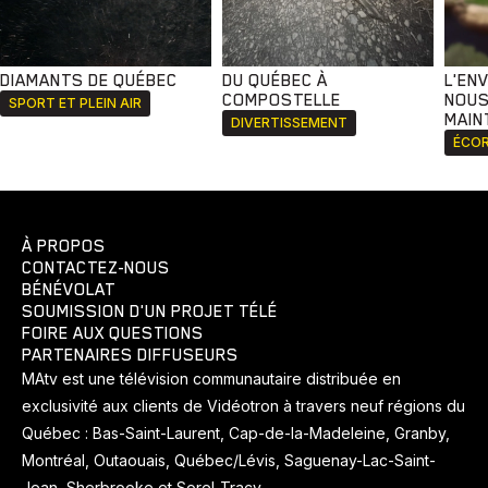
DIAMANTS DE QUÉBEC
DU QUÉBEC À
L'EN
COMPOSTELLE
NOUS
SPORT ET PLEIN AIR
MAIN
DIVERTISSEMENT
ÉCOR
À PROPOS
CONTACTEZ-NOUS
BÉNÉVOLAT
SOUMISSION D'UN PROJET TÉLÉ
FOIRE AUX QUESTIONS
PARTENAIRES DIFFUSEURS
MAtv est une télévision communautaire distribuée en
exclusivité aux clients de Vidéotron à travers neuf régions du
Québec : Bas-Saint-Laurent, Cap-de-la-Madeleine, Granby,
Montréal, Outaouais, Québec/Lévis, Saguenay-Lac-Saint-
Jean, Sherbrooke et Sorel-Tracy.