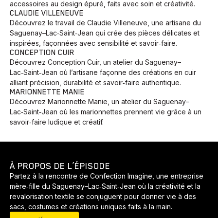
accessoires au design épuré, faits avec soin et créativité.
CLAUDIE VILLENEUVE
Découvrez le travail de Claudie Villeneuve, une artisane du
Saguenay–Lac‑Saint‑Jean qui crée des pièces délicates et
inspirées, façonnées avec sensibilité et savoir‑faire.
CONCEPTION CUIR
Découvrez Conception Cuir, un atelier du Saguenay–
Lac‑Saint‑Jean où l’artisane façonne des créations en cuir
alliant précision, durabilité et savoir‑faire authentique.
MARIONNETTE MANIE
Découvrez Marionnette Manie, un atelier du Saguenay–
Lac‑Saint‑Jean où les marionnettes prennent vie grâce à un
savoir‑faire ludique et créatif.
Animaux
Avenir
Bingo
Communauté
Culture
À PROPOS DE L’ÉPISODE
Développement
Histoires
Pêche
Santé
Sport
Partez à la rencontre de Confection Imagine, une entreprise
mère‑fille du Saguenay–Lac‑Saint‑Jean où la créativité et la
Voyage
Yoga
revalorisation textile se conjuguent pour donner vie à des
sacs, costumes et créations uniques faits à la main.