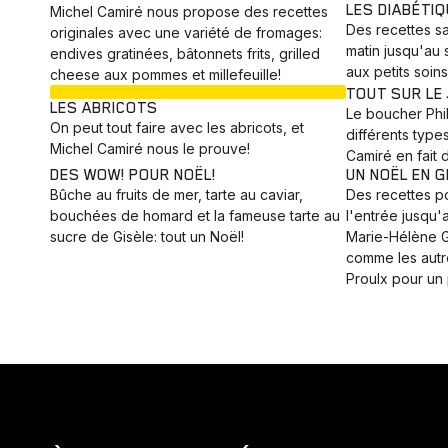
LES DIABÉTIQ
Michel Camiré nous propose des recettes
Des recettes sa
originales avec une variété de fromages:
matin jusqu'au 
endives gratinées, bâtonnets frits, grilled
aux petits soins
cheese aux pommes et millefeuille!
EN COURS
TOUT SUR LE
LES ABRICOTS
Le boucher Phi
On peut tout faire avec les abricots, et
différents type
Michel Camiré nous le prouve!
Camiré en fait 
DES WOW! POUR NOËL!
UN NOËL EN G
Bûche au fruits de mer, tarte au caviar,
Des recettes po
bouchées de homard et la fameuse tarte au
l'entrée jusqu'
sucre de Gisèle: tout un Noël!
Marie-Hélène G
comme les autr
Proulx pour un 