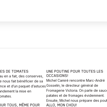
ES DE TOMATES
UNE POUTINE POUR TOUTES LES
OCCASIONS!
u en a fait, des conserves,
Michel Camiré rencontre Marc-André
le nous fait bénéficier de sa
Gosselin, le directeur général de
nce et d’un paquet d’astuces
Fromagerie Victoria. On parle de sauc
grandement la mise en
patates et de fromages évidemment.
omates.
Ensuite, Michel nous prépare des pout
OUR TOUS, MÊME POUR
ALLO, MON CHOU!