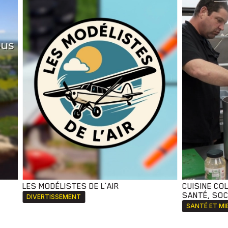
LES MODÉLISTES DE L’AIR
CUISINE CO
SANTÉ, SOCI
DIVERTISSEMENT
SANTÉ ET MI