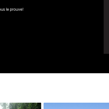
ous le prouve!
Avenir
Bingo
Communauté
Culture
Développeme
Pêche
Santé
Sport
Voyage
Yoga