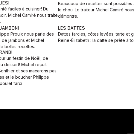
UES!
Beaucoup de recettes sont possibles
nté faciles à cuisiner! Du
le chou. Le traiteur Michel Camiré nous
soir, Michel Camiré nous traite
démontre.
.
 JAMBON!
LES DATTES
lippe Proulx nous parle des
Dattes farcies, côtes levées, tarte et 
s de jambons et Michel
Reine-Élizabeth : la datte se prête à to
de belles recettes.
RAND!
ur un festin de Noël, de
au dessert! Michel reçoit
onthier et ses macarons pas
es et le boucher Philippe
poulet farci