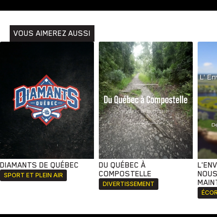
VOUS AIMEREZ AUSSI
DIAMANTS DE QUÉBEC
DU QUÉBEC À
L'EN
COMPOSTELLE
NOUS
SPORT ET PLEIN AIR
MAIN
DIVERTISSEMENT
ÉCOR