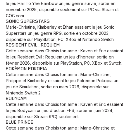
le jeu Hail To Yhe Rainbow un jeu genre survie, sortie en
Animaux
Avenir
Bingo
Communauté
Culture
novembre 2025, disponible seulement sur PC via Steam et
Développement
Histoires
Pêche
Santé
Sport
GOG.com.
SONIC SUPERSTARS
Voyage
Yoga
Marie-Christine, Kimberley et Éthan essaient le jeu Sonic
Superstars un jeu genre RPG, sortie en octobre 2023,
disponible sur PlayStation, PC, XBox et Nintendo Switch.
RESIDENT EVIL : REQUIEM
Cette semaine dans Choisis ton arme : Kaven et Éric essaient
le jeu Resident Evil : Requiem un jeu d'horreur, sortie en
février 2026, disponible sur PlayStation, PC, XBox et Switch.
POKÉMON POKOPIA
Cette semaine dans Choisis ton arme : Marie-Christine,
Philippe et Kimberley essaient le jeu Pokémon Pokopia un
jeu de Simulation, sortie en mars 2026, disponible sur
Nintendo Switch 2.
BODYCAM
Cette semaine dans Choisis ton arme : Kaven et Éric essaient
le jeu Bodycam un jeu d'action FPS, sortie en juin 2024,
disponible sur Stream (PC) seulement.
BLUE PRINCE
Cette semaine dans Choisis ton arme : Marie-Christine et