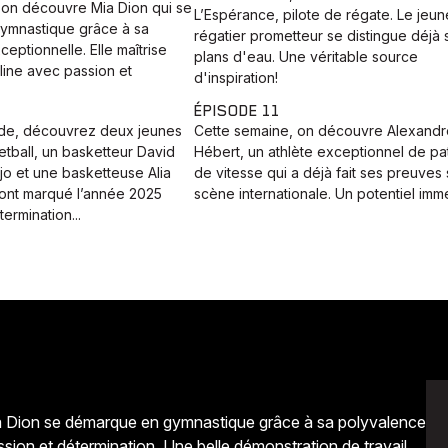
 on découvre Mia Dion qui se
L’Espérance, pilote de régate. Le jeun
ymnastique grâce à sa
régatier prometteur se distingue déjà s
eptionnelle. Elle maîtrise
plans d'eau. Une véritable source
pline avec passion et
d'inspiration!
ÉPISODE 11
de, découvrez deux jeunes
Cette semaine, on découvre Alexandr
etball, un basketteur David
Hébert, un athlète exceptionnel de pa
o et une basketteuse Alia
de vitesse qui a déjà fait ses preuves 
ont marqué l’année 2025
scène internationale. Un potentiel imm
ermination...
ia Dion se démarque en gymnastique grâce à sa polyvalence
assion et détermination. Une belle démonstration de travail,