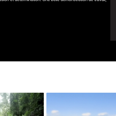
Avenir
Bingo
Communauté
Culture
Développeme
Pêche
Santé
Sport
Voyage
Yoga