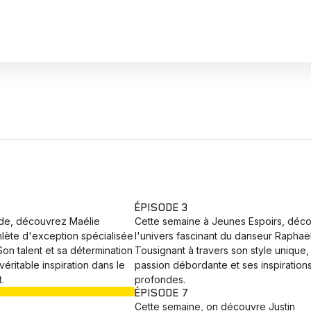
ÉPISODE 3
de, découvrez Maélie
Cette semaine à Jeunes Espoirs, déc
hlète d'exception spécialisée
l'univers fascinant du danseur Raphaë
Son talent et sa détermination
Tousignant à travers son style unique,
véritable inspiration dans le
passion débordante et ses inspiration
.
profondes.
EN COURS
ÉPISODE 7
Cette semaine, on découvre Justin