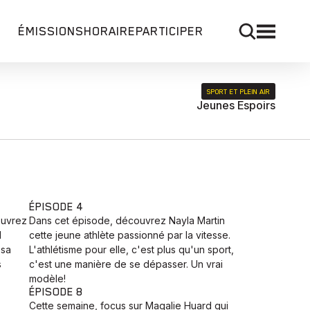
ÉMISSIONS
HORAIRE
PARTICIPER
SPORT ET PLEIN AIR
Jeunes Espoirs
ÉPISODE 4
ouvrez
Dans cet épisode, découvrez Nayla Martin
l
cette jeune athlète passionné par la vitesse.
 sa
L'athlétisme pour elle, c'est plus qu'un sport,
s
c'est une manière de se dépasser. Un vrai
modèle!
ÉPISODE 8
Cette semaine, focus sur Magalie Huard qui