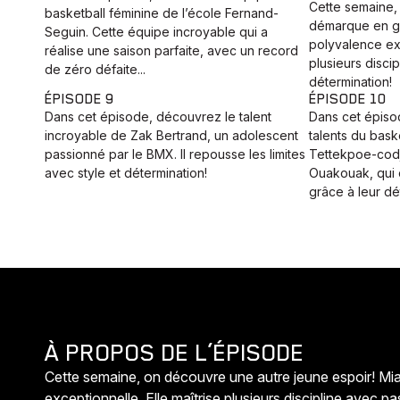
Cette semaine,
basketball féminine de l’école Fernand-
démarque en g
Seguin. Cette équipe incroyable qui a
polyvalence exc
réalise une saison parfaite, avec un record
plusieurs disci
de zéro défaite...
détermination!
ÉPISODE 9
ÉPISODE 10
Dans cet épisode, découvrez le talent
Dans cet épiso
incroyable de Zak Bertrand, un adolescent
talents du bask
passionné par le BMX. Il repousse les limites
Tettekpoe-codj
avec style et détermination!
Ouakouak, qui 
grâce à leur dét
À PROPOS DE L’ÉPISODE
Cette semaine, on découvre une autre jeune espoir! M
exceptionnelle. Elle maîtrise plusieurs discipline avec p