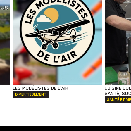
LES MODÉLISTES DE L’AIR
CUISINE CO
SANTÉ, SOCI
DIVERTISSEMENT
SANTÉ ET MI