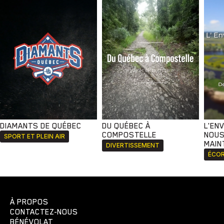
DIAMANTS DE QUÉBEC
DU QUÉBEC À
L'EN
COMPOSTELLE
NOUS
SPORT ET PLEIN AIR
MAIN
DIVERTISSEMENT
ÉCOR
À PROPOS
CONTACTEZ-NOUS
BÉNÉVOLAT