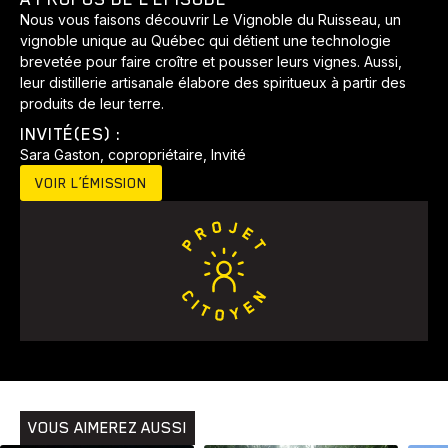
Nous vous faisons découvrir Le Vignoble du Ruisseau, un
vignoble unique au Québec qui détient une technologie
brevetée pour faire croître et pousser leurs vignes. Aussi,
leur distillerie artisanale élabore des spiritueux à partir des
produits de leur terre.
INVITÉ(ES) :
Sara Gaston, copropriétaire, Invité
VOIR L’ÉMISSION
Animaux
Avenir
Bingo
Communauté
Culture
Développement
Histoires
Pêche
Santé
Sport
Voyage
Yoga
VOUS AIMEREZ AUSSI