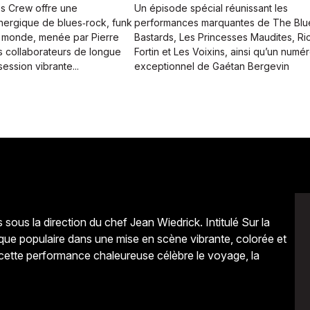
es Crew offre une
Un épisode spécial réunissant les
ergique de blues‑rock, funk
performances marquantes de The Blu
 monde, menée par Pierre
Bastards, Les Princesses Maudites, Ri
s collaborateurs de longue
Fortin et Les Voixins, ainsi qu’un numé
ession vibrante...
exceptionnel de Gaétan Bergevin
 sous la direction du chef Jean Wiedrick. Intitulé Sur la
sique populaire dans une mise en scène vibrante, colorée et
 cette performance chaleureuse célèbre le voyage, la