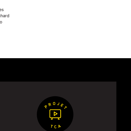
es
chard
ro