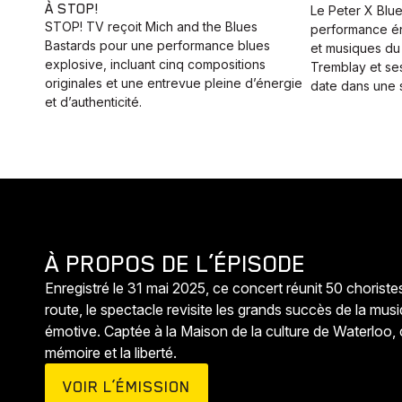
À STOP!
Le Peter X Blu
STOP! TV reçoit Mich and the Blues
performance én
Bastards pour une performance blues
et musiques du
explosive, incluant cinq compositions
Tremblay et se
originales et une entrevue pleine d’énergie
date dans une s
et d’authenticité.
À PROPOS DE L’ÉPISODE
Enregistré le 31 mai 2025, ce concert réunit 50 choristes
route, le spectacle revisite les grands succès de la mu
émotive. Captée à la Maison de la culture de Waterloo,
mémoire et la liberté.
VOIR L’ÉMISSION