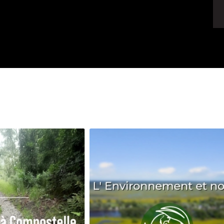
Avenir
Bingo
Communauté
Culture
Développeme
Pêche
Santé
Sport
Voyage
Yoga