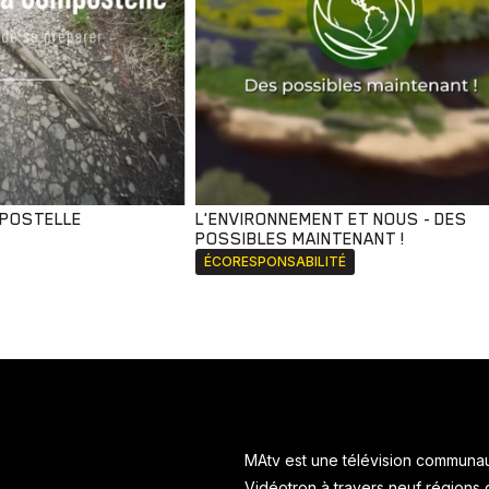
MPOSTELLE
L'ENVIRONNEMENT ET NOUS - DES
POSSIBLES MAINTENANT !
ÉCORESPONSABILITÉ
MAtv est une télévision communaut
Vidéotron à travers neuf régions