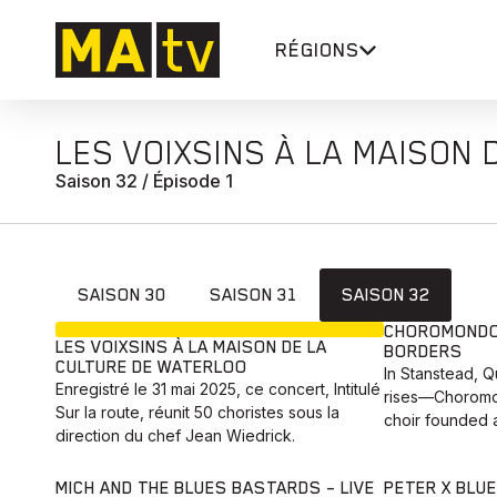
RÉGIONS
LES VOIXSINS À LA MAISON
Saison 32 / Épisode 1
SAISON 30
SAISON 31
SAISON 32
EN COURS
CHOROMONDO:
LES VOIXSINS À LA MAISON DE LA
BORDERS
CULTURE DE WATERLOO
In Stanstead, 
Enregistré le 31 mai 2025, ce concert, Intitulé
rises—Choromo
Sur la route, réunit 50 choristes sous la
choir founded a
direction du chef Jean Wiedrick.
MICH AND THE BLUES BASTARDS – LIVE
PETER X BLUE