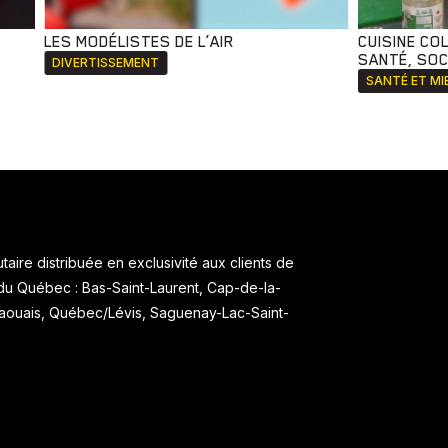
LES MODÉLISTES DE L’AIR
CUISINE CO
SANTÉ, SOCI
DIVERTISSEMENT
SANTÉ ET MI
aire distribuée en exclusivité aux clients de
 du Québec : Bas-Saint-Laurent, Cap-de-la-
taouais, Québec/Lévis, Saguenay-Lac-Saint-
.