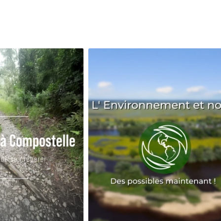
Avenir
Bingo
Communauté
Culture
Développeme
Pêche
Santé
Sport
Voyage
Yoga