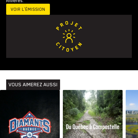
Rivières.
VOIR L’ÉMISSION
Animaux
Avenir
Bingo
Communauté
Culture
Développement
Histoires
Pêche
Santé
Sport
Voyage
Yoga
VOUS AIMEREZ AUSSI