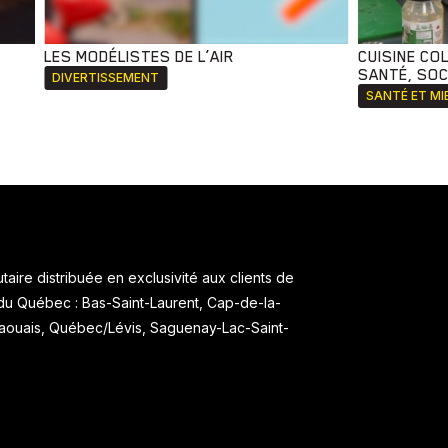
LES MODÉLISTES DE L’AIR
CUISINE CO
SANTÉ, SOCI
DIVERTISSEMENT
SANTÉ ET MI
aire distribuée en exclusivité aux clients de
 du Québec : Bas-Saint-Laurent, Cap-de-la-
taouais, Québec/Lévis, Saguenay-Lac-Saint-
.