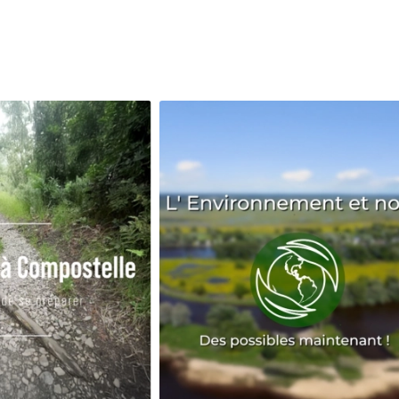
Avenir
Bingo
Communauté
Culture
Développeme
Pêche
Santé
Sport
Voyage
Yoga