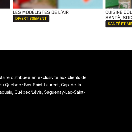
LES MODÉLISTES DE L’AIR
CUISINE CO
SANTÉ, SOCI
DIVERTISSEMENT
SANTÉ ET MI
aire distribuée en exclusivité aux clients de
 du Québec : Bas-Saint-Laurent, Cap-de-la-
taouais, Québec/Lévis, Saguenay-Lac-Saint-
.