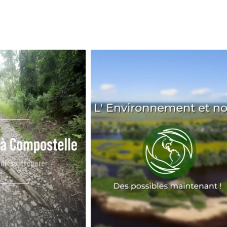
Avenir
Bingo
Communauté
Culture
Développeme
Pêche
Santé
Sport
Voyage
Yoga