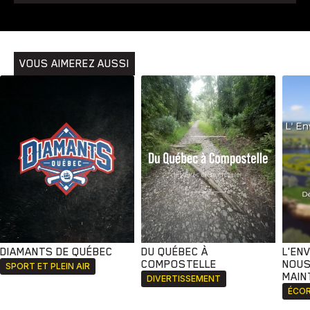
Animaux
Avenir
Bingo
Communauté
Culture
Développement
Histoires
Pêche
Santé
Sport
Voyage
Yoga
VOUS AIMEREZ AUSSI
DIAMANTS DE QUÉBEC
DU QUÉBEC À
L'EN
COMPOSTELLE
NOUS
SPORT ET PLEIN AIR
MAIN
DIVERTISSEMENT
ÉCOR