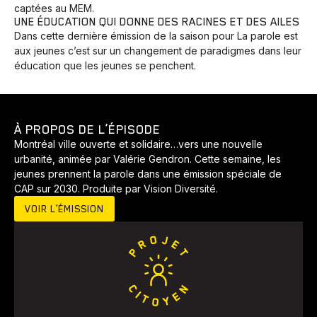
captées au MEM.
UNE ÉDUCATION QUI DONNE DES RACINES ET DES AILES
Dans cette dernière émission de la saison pour La parole est
aux jeunes c’est sur un changement de paradigmes dans leur
éducation que les jeunes se penchent.
À PROPOS DE L’ÉPISODE
Montréal ville ouverte et solidaire…vers une nouvelle
urbanité, animée par Valérie Gendron. Cette semaine, les
jeunes prennent la parole dans une émission spéciale de
CAP sur 2030. Produite par Vision Diversité.
VOIR L’ÉMISSION