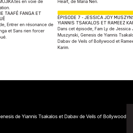
UJIKA.tes en voie de
Heart, de Maria Neri.
ation.
EN COURS
CIE TAAFÉ FANGA ET
ÉPISODE 7 - JESSICA JOY MUSZYN
UÉ
YIANNIS TSAKALOS ET RAMEEZ KA
de, Entrer en résonance de
Dans cet épisode, Fam Ly de Jessica 
nga et Sans rien forcer
Muszynski, Genesis de Yiannis Tsakal
ué.
Dabav de Veils of Bollywood et Rame
Karim.
enesis de Yiannis Tsakalos et Dabav de Veils of Bollywood