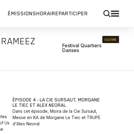
ÉMISSIONS
HORAIRE
PARTICIPER
T RAMEEZ
CULTURE
Festival Quartiers
Danses
T
ÉPISODE 4 - LA CIE SURSAUT, MORGANE
LE TIEC ET ALEX NEORAL
Dans cet épisode, Moïra de la Cie Sursaut,
rles
Messe en KA de Morgane Le Tiec et TRUPE
of Us
d'Alex Neoral.
he