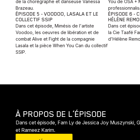
de la chorégraphe et danseuse Vanessa
You de OSA + M
Brazeau.
professionnalis
ÉPISODE 5 - VOODOO, LASALA ET LE
ÉPISODE 6 - 
COLLECTIF SSIP
HÉLÈNE REMO
Dans cet épisode, Mimésis de l'artiste
Dans cet épiso
Voodoo, les oeuvres de libération et de
la Cie Taafé Fa
combat Alive et Fight de la compagnie
d'Hélène Remo
Lasala et la pièce When You Can du collectif
SSIP.
À PROPOS DE L’ÉPISODE
Dans cet épisode, Fam Ly de Jessica Joy Muszynski, G
et Rameez Karim.