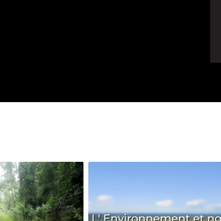
Avenir
Bingo
Communauté
Culture
Développeme
Pêche
Santé
Sport
Voyage
Yoga