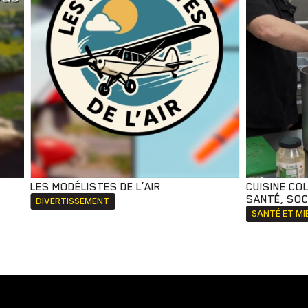
LES MODÉLISTES DE L’AIR
CUISINE CO
SANTÉ, SOCI
DIVERTISSEMENT
SANTÉ ET MI