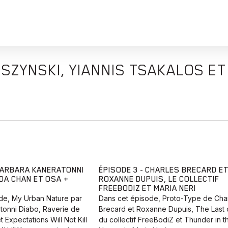
USZYNSKI, YIANNIS TSAKALOS E
 BARBARA KANERATONNI
ÉPISODE 3 - CHARLES BRECARD E
DA CHAN ET OSA +
ROXANNE DUPUIS, LE COLLECTIF
FREEBODIZ ET MARIA NERI
de, My Urban Nature par
Dans cet épisode, Proto-Type de Cha
tonni Diabo, Raverie de
Brecard et Roxanne Dupuis, The Last 
 Expectations Will Not Kill
du collectif FreeBodiZ et Thunder in t