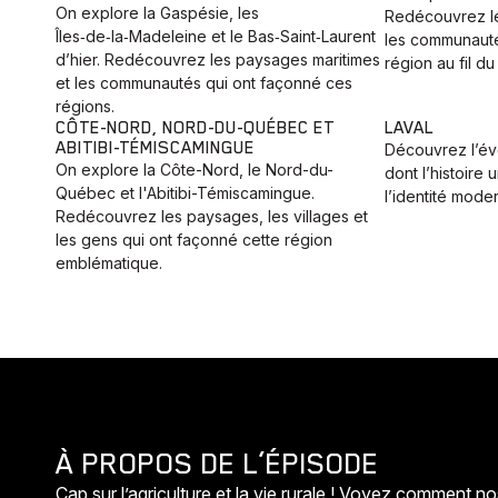
On explore la Gaspésie, les
Redécouvrez les
Îles‑de‑la‑Madeleine et le Bas‑Saint‑Laurent
les communauté
d’hier. Redécouvrez les paysages maritimes
région au fil du
et les communautés qui ont façonné ces
régions.
CÔTE-NORD, NORD-DU-QUÉBEC ET
LAVAL
ABITIBI-TÉMISCAMINGUE
Découvrez l’évo
On explore la Côte-Nord, le Nord-du-
dont l’histoire
Québec et l'Abitibi-Témiscamingue.
l’identité moder
Redécouvrez les paysages, les villages et
les gens qui ont façonné cette région
emblématique.
À PROPOS DE L’ÉPISODE
Cap sur l’agriculture et la vie rurale ! Voyez comment nos 