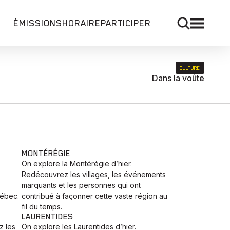
ÉMISSIONS
HORAIRE
PARTICIPER
CULTURE
Dans la voûte
MONTÉRÉGIE
On explore la Montérégie d’hier.
Redécouvrez les villages, les événements
marquants et les personnes qui ont
uébec.
contribué à façonner cette vaste région au
fil du temps.
LAURENTIDES
z les
On explore les Laurentides d’hier.