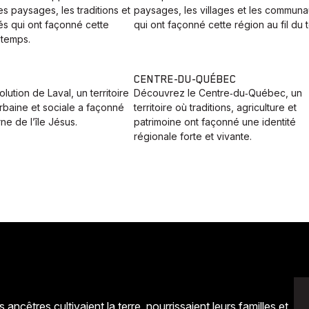
 paysages, les traditions et
paysages, les villages et les communa
s qui ont façonné cette
qui ont façonné cette région au fil du 
 temps.
CENTRE-DU-QUÉBEC
lution de Laval, un territoire
Découvrez le Centre‑du‑Québec, un
 urbaine et sociale a façonné
territoire où traditions, agriculture et
ne de l’île Jésus.
patrimoine ont façonné une identité
régionale forte et vivante.
ancêtres cultivaient la terre, nourrissaient leurs familles et