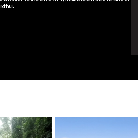
rd’hui.
Avenir
Bingo
Communauté
Culture
Développeme
Pêche
Santé
Sport
Voyage
Yoga