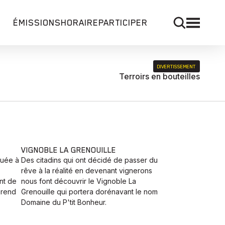
ÉMISSIONS
HORAIRE
PARTICIPER
DIVERTISSEMENT
Terroirs en bouteilles
VIGNOBLE LA GRENOUILLE
tuée à
Des citadins qui ont décidé de passer du
rêve à la réalité en devenant vignerons
nt de
nous font découvrir le Vignoble La
 prend
Grenouille qui portera dorénavant le nom
Domaine du P'tit Bonheur.