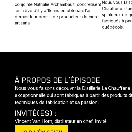
Nous vous faison
conjointe Nathalie Archambault, concrétisent
Chaufferie sit
leur rêve d’il y a 15 ans en obtenant l’an
spiritueux de q
dernier leur permis de producteur de cidre
fabriqués à part
artisanal...
québécois...
À PROPOS DE L’ÉPISODE
Nous vous faisons découvrir la Distillerie La Chaufferie
exceptionnelle qui sont fabriqués à partir des produits d
techniques de fabrication et sa passion.
INVITÉ(ES) :
Vincent Van Horn, distillateur en chef, Invité