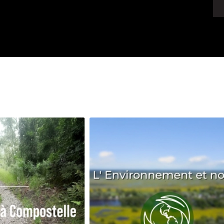
Avenir
Bingo
Communauté
Culture
Développeme
Pêche
Santé
Sport
Voyage
Yoga