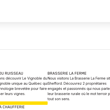
 DU RUISSEAU
BRASSERIE LA FERME
ons découvrir Le Vignoble du
Nous visitons La Brasserie La Ferme si
ignoble unique au Québec qui
Shefford. Découvrez 2 propriétaires
chnologie brevetée pour faire
engagés et passionnés qui nous parle
ser leurs vignes.
leur brasserie rurale où le mot terroir
tout son sens.
EN COURS
LA CHAUFFERIE