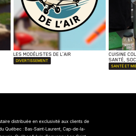
LES MODÉLISTES DE L’AIR
CUISINE CO
SANTÉ, SOCI
DIVERTISSEMENT
SANTÉ ET MI
aire distribuée en exclusivité aux clients de
 du Québec : Bas-Saint-Laurent, Cap-de-la-