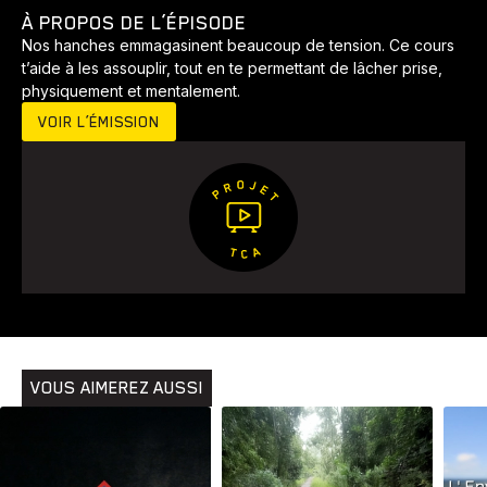
À PROPOS DE L’ÉPISODE
Nos hanches emmagasinent beaucoup de tension. Ce cours
t’aide à les assouplir, tout en te permettant de lâcher prise,
physiquement et mentalement.
VOIR L’ÉMISSION
Animaux
Avenir
Bingo
Communauté
Culture
Développement
Histoires
Pêche
Santé
Sport
Voyage
Yoga
VOUS AIMEREZ AUSSI