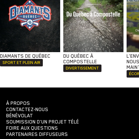
DIAMANTS DE QUÉBEC
DU QUÉBEC À
L'EN
COMPOSTELLE
NOUS
SPORT ET PLEIN AIR
MAIN
DIVERTISSEMENT
ÉCOR
À PROPOS
CONTACTEZ-NOUS
BÉNÉVOLAT
SOUMISSION D'UN PROJET TÉLÉ
FOIRE AUX QUESTIONS
PARTENAIRES DIFFUSEURS