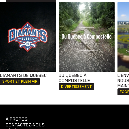
DIAMANTS DE QUÉBEC
DU QUÉBEC À
L'EN
COMPOSTELLE
NOUS
SPORT ET PLEIN AIR
MAIN
DIVERTISSEMENT
ÉCOR
À PROPOS
CONTACTEZ-NOUS