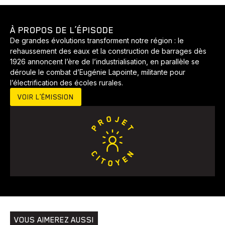
À PROPOS DE L’ÉPISODE
De grandes évolutions transforment notre région : le
rehaussement des eaux et la construction de barrages dès
1926 annoncent l’ère de l’industrialisation, en parallèle se
déroule le combat d’Eugénie Lapointe, militante pour
l’électrification des écoles rurales.
VOIR L’ÉMISSION
Animaux
Avenir
Bingo
Communauté
Culture
Développement
Histoires
Pêche
Santé
Sport
Voyage
Yoga
VOUS AIMEREZ AUSSI