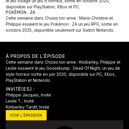
le jeu Visage un jeu d'horreur, sortie en octobre 2020,
disponible sur PlayStation, XBox et PC.
POKÉMON : ZA
Cette semaine dans Choisis ton arme : Marie-Christine et
Philippe essaient le jeu Pokémon : ZA un jeu RPG, sortie en
octobre 2025, disponible seulement sur Switch Nintendo.
À PROPOS DE L’ÉPISODE
Cette semaine dans Choisis ton arme : Kimberley, Philippe et
Leslie essaient le jeu Goosebump : Dead Of Night, un jeu de
style horreur sortie en juin 2020, disponible sur PC, Xbox,
PlayStation et Nintendo.
INVITÉ(ES) :
Philippe Jacques, Invité
Leslie T., Invité
Kimberley Tardif, Invité
VOIR L’ÉMISSION