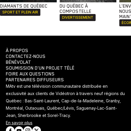
DIAMANTS DE QUÉBEC
DU QUÉBEC À
L'EN
COMPOSTELLE
NOUS
SPORT ET PLEIN AIR
MAIN
DIVERTISSEMENT
ÉCOR
À PROPOS
CONTACTEZ-NOUS
BÉNÉVOLAT
SOUMISSION D'UN PROJET TÉLÉ
FOIRE AUX QUESTIONS
PARTENAIRES DIFFUSEURS
MAtv est une télévision communautaire distribuée en
exclusivité aux clients de Vidéotron à travers neuf régions du
Québec : Bas-Saint-Laurent, Cap-de-la-Madeleine, Granby,
Montréal, Outaouais, Québec/Lévis, Saguenay-Lac-Saint-
Jean, Sherbrooke et Sorel-Tracy.
En savoir plus