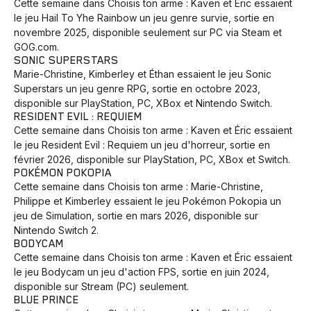
Cette semaine dans Choisis ton arme : Kaven et Éric essaient
le jeu Hail To Yhe Rainbow un jeu genre survie, sortie en
novembre 2025, disponible seulement sur PC via Steam et
GOG.com.
Animaux
Avenir
Bingo
Communauté
Culture
SONIC SUPERSTARS
Marie-Christine, Kimberley et Éthan essaient le jeu Sonic
Développement
Histoires
Pêche
Santé
Sport
Superstars un jeu genre RPG, sortie en octobre 2023,
Voyage
Yoga
disponible sur PlayStation, PC, XBox et Nintendo Switch.
RESIDENT EVIL : REQUIEM
Cette semaine dans Choisis ton arme : Kaven et Éric essaient
le jeu Resident Evil : Requiem un jeu d'horreur, sortie en
février 2026, disponible sur PlayStation, PC, XBox et Switch.
POKÉMON POKOPIA
Cette semaine dans Choisis ton arme : Marie-Christine,
Philippe et Kimberley essaient le jeu Pokémon Pokopia un
jeu de Simulation, sortie en mars 2026, disponible sur
Nintendo Switch 2.
BODYCAM
Cette semaine dans Choisis ton arme : Kaven et Éric essaient
le jeu Bodycam un jeu d'action FPS, sortie en juin 2024,
disponible sur Stream (PC) seulement.
BLUE PRINCE