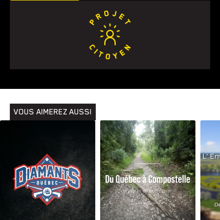
Animaux
Avenir
Bingo
Communauté
Culture
Développement
Histoires
Pêche
Santé
Sport
Voyage
Yoga
VOUS AIMEREZ AUSSI