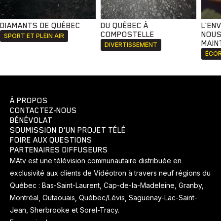
DIAMANTS DE QUÉBEC
DU QUÉBEC À
L'EN
COMPOSTELLE
NOUS
SPORT ET PLEIN AIR
MAIN
DIVERTISSEMENT
ÉCOR
À PROPOS
CONTACTEZ-NOUS
BÉNÉVOLAT
SOUMISSION D'UN PROJET TÉLÉ
FOIRE AUX QUESTIONS
PARTENAIRES DIFFUSEURS
MAtv est une télévision communautaire distribuée en
exclusivité aux clients de Vidéotron à travers neuf régions du
Québec : Bas-Saint-Laurent, Cap-de-la-Madeleine, Granby,
Montréal, Outaouais, Québec/Lévis, Saguenay-Lac-Saint-
Jean, Sherbrooke et Sorel-Tracy.