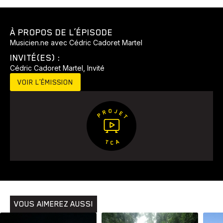
À PROPOS DE L’ÉPISODE
Musicien.ne avec Cédric Cadoret Martel
INVITÉ(ES) :
Cédric Cadoret Martel, Invité
VOIR L’ÉMISSION
Animaux
Avenir
Bingo
Communauté
Culture
Développement
Histoires
Pêche
Santé
Sport
Voyage
Yoga
VOUS AIMEREZ AUSSI