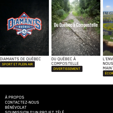
DIAMANTS DE QUÉBEC
DU QUÉBEC À
L'EN
COMPOSTELLE
NOUS
SPORT ET PLEIN AIR
MAIN
DIVERTISSEMENT
ÉCOR
À PROPOS
CONTACTEZ-NOUS
BÉNÉVOLAT
SOUMISSION D'UN PROJET TÉLÉ