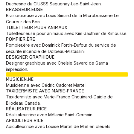
Duchesne du CIUSSS Saguenay-Lac-Saint-Jean.
BRASSEUR.EUSE
Brasseur.euse avec Louis Simard de la Microbrasserie Le
Coureur des Bois.
TOILETTEUR POUR ANIMAUX
Toiletteur.euse pour animaux avec Kim Gauthier de Kimousse.
POMPIER.ÈRE
Pompier.ère avec Dominick Fortin-Dufour du service de
sécurité incendie de Dolbeau-Mistassini.
DESIGNER GRAPHIQUE
Designer graphique avec Chelsie Savard de Garma
impression.
EN COURS
MUSICIEN.NE
Musicien.ne avec Cédric Cadoret Martel
TAXIDERMISTE AVEC MARIE-FRANCE
Taxidermiste avec Marie-France Chouinard-Daigle de
Bilodeau Canada.
RÉALISATEUR.RICE
Réalisateur.rice avec Mélanie Saint-Germain
APICULTEUR.RICE
Apiculteur.rice avec Louise Martel de Miel en bleuets