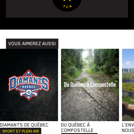
Animaux
Avenir
Bingo
Communauté
Culture
Développement
Histoires
Pêche
Santé
Sport
Voyage
Yoga
VOUS AIMEREZ AUSSI
DIAMANTS DE QUÉBEC
DU QUÉBEC À
L'EN
COMPOSTELLE
NOUS
SPORT ET PLEIN AIR