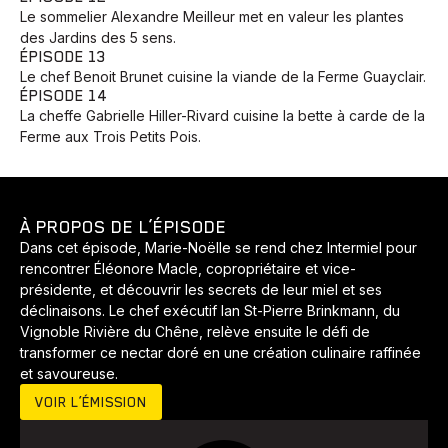
Le sommelier Alexandre Meilleur met en valeur les plantes
des Jardins des 5 sens.
ÉPISODE 13
Le chef Benoit Brunet cuisine la viande de la Ferme Guayclair.
ÉPISODE 14
La cheffe Gabrielle Hiller-Rivard cuisine la bette à carde de la
Ferme aux Trois Petits Pois.
À PROPOS DE L’ÉPISODE
Dans cet épisode, Marie-Noëlle se rend chez Intermiel pour
rencontrer Éléonore Macle, copropriétaire et vice-
présidente, et découvrir les secrets de leur miel et ses
Animaux
Avenir
Bingo
Communauté
Culture
déclinaisons. Le chef exécutif Ian St-Pierre Brinkmann, du
Vignoble Rivière du Chêne, relève ensuite le défi de
Développement
Histoires
Pêche
Santé
Sport
transformer ce nectar doré en une création culinaire raffinée
Voyage
Yoga
et savoureuse.
VOIR L’ÉMISSION