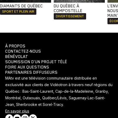
DIAMANTS DE QUÉBEC
DU QUÉBEC À
L'EN
COMPOSTELLE
NOUS
SPORT ET PLEIN AIR
MAIN
DIVERTISSEMENT
ÉCOR
À PROPOS
CONTACTEZ-NOUS
BÉNÉVOLAT
SOUMISSION D'UN PROJET TÉLÉ
FOIRE AUX QUESTIONS
PARTENAIRES DIFFUSEURS
MAtv est une télévision communautaire distribuée en
exclusivité aux clients de Vidéotron à travers neuf régions du
Québec : Bas-Saint-Laurent, Cap-de-la-Madeleine, Granby,
Montréal, Outaouais, Québec/Lévis, Saguenay-Lac-Saint-
Jean, Sherbrooke et Sorel-Tracy.
En savoir plus