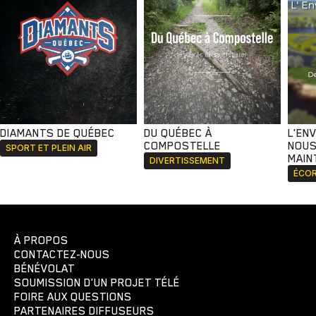
DIAMANTS DE QUÉBEC
DU QUÉBEC À
L'EN
COMPOSTELLE
NOUS
SPORT ET PLEIN AIR
MAIN
DIVERTISSEMENT
ÉCOR
À PROPOS
CONTACTEZ-NOUS
BÉNÉVOLAT
SOUMISSION D'UN PROJET TÉLÉ
FOIRE AUX QUESTIONS
PARTENAIRES DIFFUSEURS