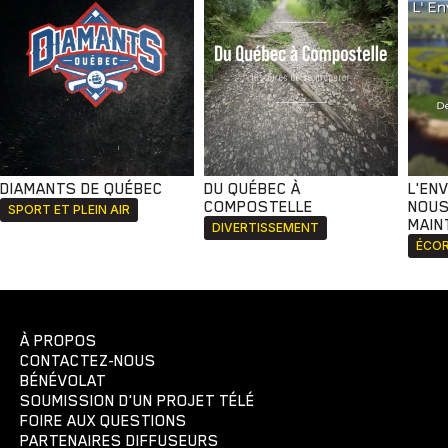
DIAMANTS DE QUÉBEC
DU QUÉBEC À
L'EN
COMPOSTELLE
NOUS
SPORT ET PLEIN AIR
MAIN
DIVERTISSEMENT
ÉCOR
À PROPOS
CONTACTEZ-NOUS
BÉNÉVOLAT
SOUMISSION D'UN PROJET TÉLÉ
FOIRE AUX QUESTIONS
PARTENAIRES DIFFUSEURS