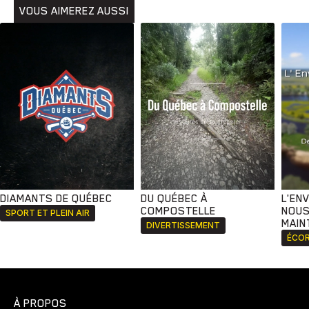
VOUS AIMEREZ AUSSI
DIAMANTS DE QUÉBEC
DU QUÉBEC À
L'EN
COMPOSTELLE
NOUS
SPORT ET PLEIN AIR
MAIN
DIVERTISSEMENT
ÉCOR
À PROPOS