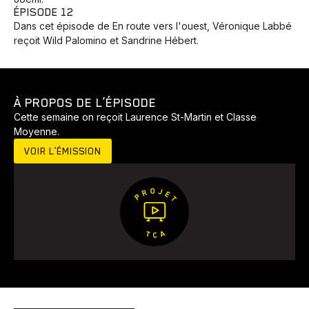
ÉPISODE 12
Dans cet épisode de En route vers l'ouest, Véronique Labbé
reçoit Wild Palomino et Sandrine Hébert.
À PROPOS DE L’ÉPISODE
Cette semaine on reçoit Laurence St-Martin et Classe
Moyenne.
Animaux
Avenir
Bingo
Communauté
Culture
VOIR L’ÉMISSION
Développement
Histoires
Pêche
Santé
Sport
Voyage
Yoga