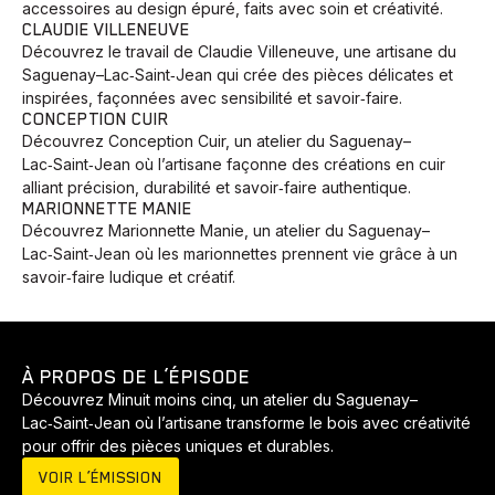
accessoires au design épuré, faits avec soin et créativité.
CLAUDIE VILLENEUVE
Découvrez le travail de Claudie Villeneuve, une artisane du
Saguenay–Lac‑Saint‑Jean qui crée des pièces délicates et
inspirées, façonnées avec sensibilité et savoir‑faire.
CONCEPTION CUIR
Découvrez Conception Cuir, un atelier du Saguenay–
Lac‑Saint‑Jean où l’artisane façonne des créations en cuir
alliant précision, durabilité et savoir‑faire authentique.
MARIONNETTE MANIE
Découvrez Marionnette Manie, un atelier du Saguenay–
Lac‑Saint‑Jean où les marionnettes prennent vie grâce à un
savoir‑faire ludique et créatif.
Animaux
Avenir
Bingo
Communauté
Culture
À PROPOS DE L’ÉPISODE
Développement
Histoires
Pêche
Santé
Sport
Découvrez Minuit moins cinq, un atelier du Saguenay–
Voyage
Yoga
Lac‑Saint‑Jean où l’artisane transforme le bois avec créativité
pour offrir des pièces uniques et durables.
VOIR L’ÉMISSION