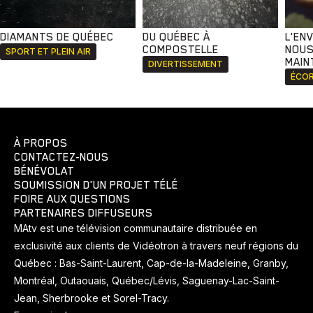
DIAMANTS DE QUÉBEC
DU QUÉBEC À
L'EN
COMPOSTELLE
NOUS
SPORT ET PLEIN AIR
MAIN
DIVERTISSEMENT
ÉCOR
À PROPOS
CONTACTEZ-NOUS
BÉNÉVOLAT
SOUMISSION D'UN PROJET TÉLÉ
FOIRE AUX QUESTIONS
PARTENAIRES DIFFUSEURS
MAtv est une télévision communautaire distribuée en
exclusivité aux clients de Vidéotron à travers neuf régions du
Québec : Bas-Saint-Laurent, Cap-de-la-Madeleine, Granby,
Montréal, Outaouais, Québec/Lévis, Saguenay-Lac-Saint-
Jean, Sherbrooke et Sorel-Tracy.