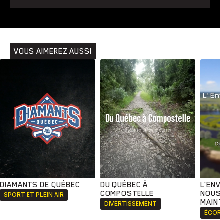
Animaux
Avenir
Bingo
Communauté
Culture
Développement
Histoires
Pêche
Santé
Sport
Voyage
Yoga
VOUS AIMEREZ AUSSI
DIAMANTS DE QUÉBEC
DU QUÉBEC À
L'EN
COMPOSTELLE
NOUS
SPORT ET PLEIN AIR
MAIN
DIVERTISSEMENT
ÉCOR