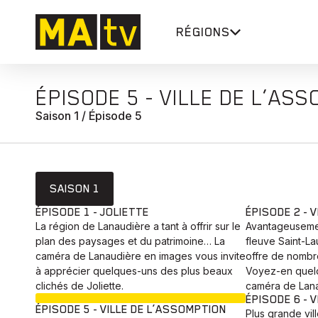
RÉGIONS
ÉPISODE 5 - VILLE DE L’AS
Saison 1 / Épisode 5
SAISON 1
ÉPISODE 1 - JOLIETTE
ÉPISODE 2 - V
La région de Lanaudière a tant à offrir sur le
Avantageusemen
plan des paysages et du patrimoine… La
fleuve Saint-Lau
caméra de Lanaudière en images vous invite
offre de nombr
à apprécier quelques-uns des plus beaux
Voyez-en quelqu
clichés de Joliette.
caméra de Lan
EN COURS
ÉPISODE 6 - 
ÉPISODE 5 - VILLE DE L’ASSOMPTION
Plus grande vill