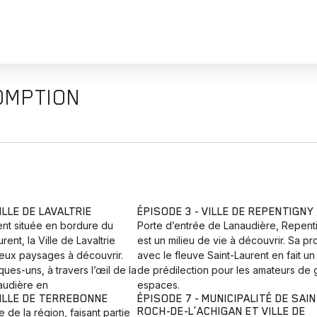
SOMPTION
ILLE DE LAVALTRIE
ÉPISODE 3 - VILLE DE REPENTIGNY
t située en bordure du
Porte d’entrée de Lanaudière, Repent
rent, la Ville de Lavaltrie
est un milieu de vie à découvrir. Sa pr
eux paysages à découvrir.
avec le fleuve Saint-Laurent en fait un 
es-uns, à travers l’œil de la
de prédilection pour les amateurs de 
audière en
espaces.
VILLE DE TERREBONNE
ÉPISODE 7 - MUNICIPALITÉ DE SAIN
ROCH-DE-L’ACHIGAN ET VILLE DE
e de la région, faisant partie