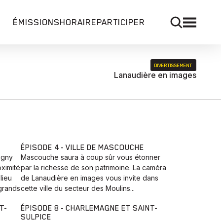
ÉMISSIONS
HORAIRE
PARTICIPER
DIVERTISSEMENT
Lanaudière en images
ÉPISODE 4 - VILLE DE MASCOUCHE
igny
Mascouche saura à coup sûr vous étonner
oximité
par la richesse de son patrimoine. La caméra
lieu
de Lanaudière en images vous invite dans
grands
cette ville du secteur des Moulins...
T-
ÉPISODE 8 - CHARLEMAGNE ET SAINT-
SULPICE