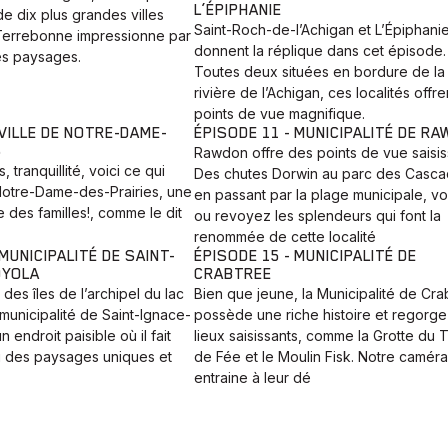
L’ÉPIPHANIE
de dix plus grandes villes
Saint-Roch-de-l’Achigan et L’Épiphani
Terrebonne impressionne par
donnent la réplique dans cet épisode.
es paysages.
Toutes deux situées en bordure de la
rivière de l’Achigan, ces localités offr
points de vue magnifique.
 VILLE DE NOTRE-DAME-
ÉPISODE 11 - MUNICIPALITÉ DE R
S
Rawdon offre des points de vue saisis
tranquillité, voici ce qui
Des chutes Dorwin au parc des Casca
Notre-Dame-des-Prairies, une
en passant par la plage municipale, v
e des familles!, comme le dit
ou revoyez les splendeurs qui font la
renommée de cette localité
 MUNICIPALITÉ DE SAINT-
ÉPISODE 15 - MUNICIPALITÉ DE
OYOLA
CRABTREE
des îles de l’archipel du lac
Bien que jeune, la Municipalité de Cra
 municipalité de Saint-Ignace-
possède une riche histoire et regorg
 endroit paisible où il fait
lieux saisissants, comme la Grotte du 
i des paysages uniques et
de Fée et le Moulin Fisk. Notre camér
entraine à leur dé