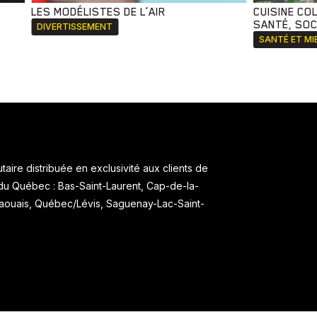
LES MODÉLISTES DE L’AIR
CUISINE CO
SANTÉ, SOCI
DIVERTISSEMENT
SANTÉ ET MI
aire distribuée en exclusivité aux clients de
 du Québec : Bas-Saint-Laurent, Cap-de-la-
taouais, Québec/Lévis, Saguenay-Lac-Saint-
.