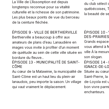
La Ville de L’Assomption est depuis
du club sélect 
longtemps reconnue pour sa vitalité
québécoises, 
culturelle et la richesse de son patrimoine.
la beauté de s
Les plus beaux points de vue du berceau
de la ceinture fléchée.
ÉPISODE 9 - VILLE DE BERTHIERVILLE
ÉPISODE 10 -
DES-PRAIRIE
Berthierville a beaucoup à offrir aux
Grands espaces, 
amateurs de plans d’eau. Lanaudière en
vous attend à 
images vous invite à profiter d’un moment
ville À la mesur
de quiétude au sein de cette ville située en
son slogan.
bordure du fleuve...
ÉPISODE 13 - MUNICIPALITÉ DE SAINT-
ÉPISODE 14 -
CÔME
IGNACE-DE-L
Au cœur de la Matawinie, la municipalité de
Située au cœur 
Saint-Côme est un haut lieu du plein-air
Saint-Pierre, la
lanaudois, peu importe la saison. Un village
de-Loyola est un
qui vaut vraiment le déplacement.
bon vivre parm
enchanteurs.