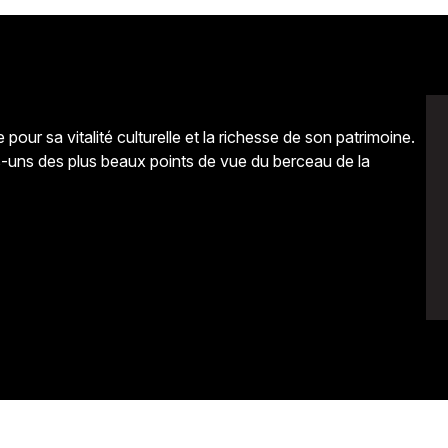
our sa vitalité culturelle et la richesse de son patrimoine.
s-uns des plus beaux points de vue du berceau de la
Avenir
Bingo
Communauté
Culture
Développeme
Pêche
Santé
Sport
Voyage
Yoga