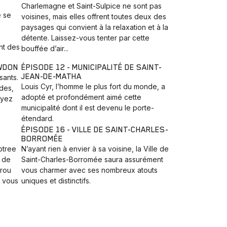
Charlemagne et Saint-Sulpice ne sont pas
e se
voisines, mais elles offrent toutes deux des
paysages qui convient à la relaxation et à la
détente. Laissez-vous tenter par cette
ent des
bouffée d’air...
AWDON
ÉPISODE 12 - MUNICIPALITÉ DE SAINT-
JEAN-DE-MATHA
sants.
Louis Cyr, l’homme le plus fort du monde, a
des,
adopté et profondément aimé cette
oyez
municipalité dont il est devenu le porte-
étendard.
ÉPISODE 16 - VILLE DE SAINT-CHARLES-
BORROMÉE
btree
N’ayant rien à envier à sa voisine, la Ville de
e de
Saint-Charles-Borromée saura assurément
Trou
vous charmer avec ses nombreux atouts
a vous
uniques et distinctifs.