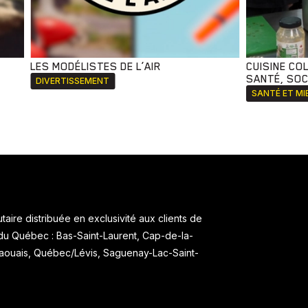
LES MODÉLISTES DE L’AIR
CUISINE CO
SANTÉ, SOCI
DIVERTISSEMENT
SANTÉ ET MI
aire distribuée en exclusivité aux clients de
 du Québec : Bas-Saint-Laurent, Cap-de-la-
taouais, Québec/Lévis, Saguenay-Lac-Saint-
.