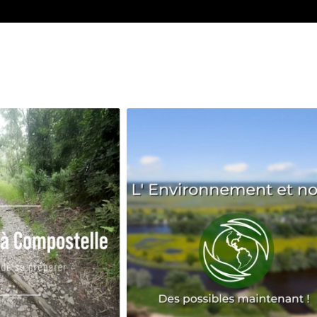
Avenir
Bingo
Communauté
Culture
Développeme
Pêche
Santé
Sport
Voyage
Yoga