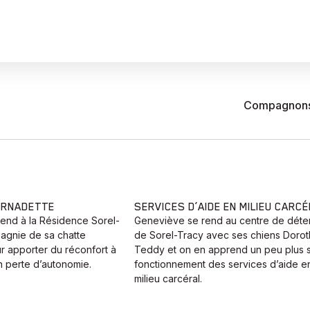
Compagnons d
ERNADETTE
SERVICES D’AIDE EN MILIEU CARC
end à la Résidence Sorel-
Geneviève se rend au centre de déte
agnie de sa chatte
de Sorel-Tracy avec ses chiens Dorot
r apporter du réconfort à
Teddy et on en apprend un peu plus s
n perte d’autonomie.
fonctionnement des services d’aide e
milieu carcéral.