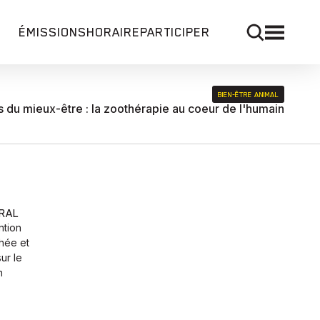
ÉMISSIONS
HORAIRE
PARTICIPER
BIEN‑ÊTRE ANIMAL
u mieux-être : la zoothérapie au coeur de l'humain
ÉRAL
ntion
hée et
ur le
n