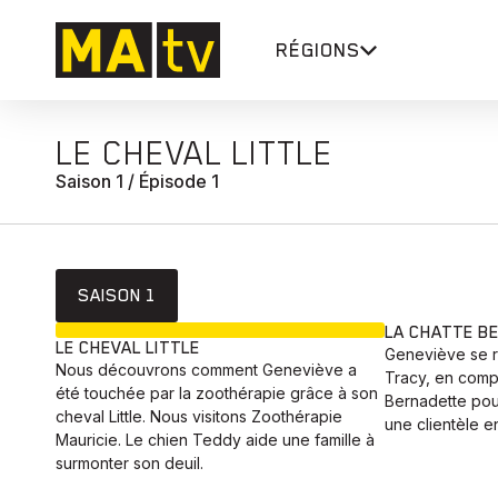
RÉGIONS
LE CHEVAL LITTLE
Saison 1 / Épisode 1
SAISON 1
EN COURS
LA CHATTE B
LE CHEVAL LITTLE
Geneviève se r
Nous découvrons comment Geneviève a
Tracy, en comp
été touchée par la zoothérapie grâce à son
Bernadette pou
cheval Little. Nous visitons Zoothérapie
une clientèle e
Mauricie. Le chien Teddy aide une famille à
surmonter son deuil.