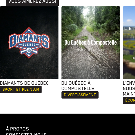
VOUS AIMEREZ AUSSI
DIAMANTS DE QUÉBEC
DU QUÉBEC À
L'EN
COMPOSTELLE
NOUS
SPORT ET PLEIN AIR
MAIN
DIVERTISSEMENT
ÉCOR
À PROPOS