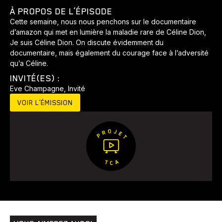
Développement
Histoires
Pêche
Santé
Sport
À PROPOS DE L’ÉPISODE
Voyage
Yoga
Cette semaine, nous nous penchons sur le documentaire
d’amazon qui met en lumière la maladie rare de Céline Dion,
Je suis Céline Dion. On discute évidemment du
documentaire, mais également du courage face à l’adversité
qu’a Céline.
INVITÉ(ES) :
Eve Champagne, Invité
VOIR L’ÉMISSION