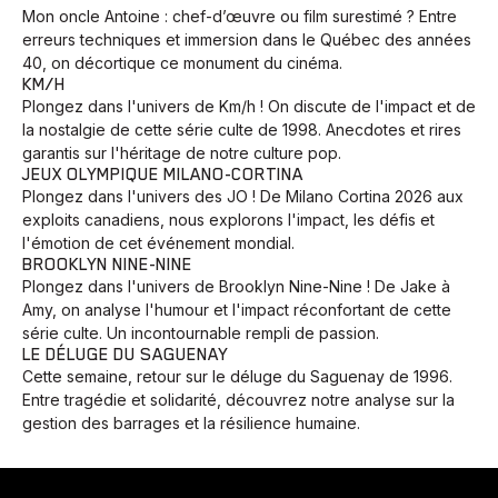
Mon oncle Antoine : chef-d’œuvre ou film surestimé ? Entre
erreurs techniques et immersion dans le Québec des années
40, on décortique ce monument du cinéma.
KM/H
Plongez dans l'univers de Km/h ! On discute de l'impact et de
la nostalgie de cette série culte de 1998. Anecdotes et rires
garantis sur l'héritage de notre culture pop.
JEUX OLYMPIQUE MILANO-CORTINA
Plongez dans l'univers des JO ! De Milano Cortina 2026 aux
exploits canadiens, nous explorons l'impact, les défis et
l'émotion de cet événement mondial.
BROOKLYN NINE-NINE
Plongez dans l'univers de Brooklyn Nine-Nine ! De Jake à
Amy, on analyse l'humour et l'impact réconfortant de cette
série culte. Un incontournable rempli de passion.
LE DÉLUGE DU SAGUENAY
Cette semaine, retour sur le déluge du Saguenay de 1996.
Entre tragédie et solidarité, découvrez notre analyse sur la
gestion des barrages et la résilience humaine.
Animaux
Avenir
Bingo
Communauté
Culture