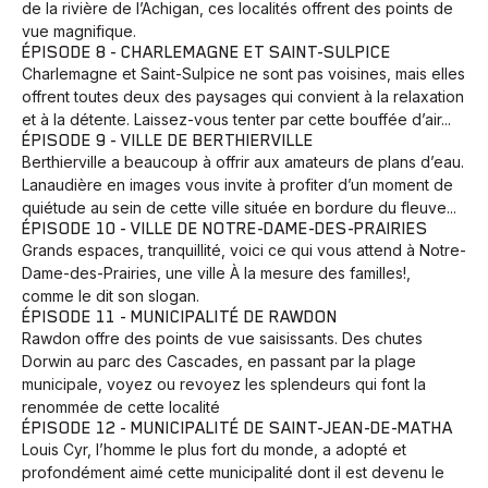
de la rivière de l’Achigan, ces localités offrent des points de
vue magnifique.
ÉPISODE 8 - CHARLEMAGNE ET SAINT-SULPICE
Charlemagne et Saint-Sulpice ne sont pas voisines, mais elles
offrent toutes deux des paysages qui convient à la relaxation
et à la détente. Laissez-vous tenter par cette bouffée d’air...
ÉPISODE 9 - VILLE DE BERTHIERVILLE
Berthierville a beaucoup à offrir aux amateurs de plans d’eau.
Lanaudière en images vous invite à profiter d’un moment de
quiétude au sein de cette ville située en bordure du fleuve...
ÉPISODE 10 - VILLE DE NOTRE-DAME-DES-PRAIRIES
Grands espaces, tranquillité, voici ce qui vous attend à Notre-
Dame-des-Prairies, une ville À la mesure des familles!,
comme le dit son slogan.
ÉPISODE 11 - MUNICIPALITÉ DE RAWDON
Rawdon offre des points de vue saisissants. Des chutes
Dorwin au parc des Cascades, en passant par la plage
municipale, voyez ou revoyez les splendeurs qui font la
renommée de cette localité
ÉPISODE 12 - MUNICIPALITÉ DE SAINT-JEAN-DE-MATHA
Louis Cyr, l’homme le plus fort du monde, a adopté et
profondément aimé cette municipalité dont il est devenu le