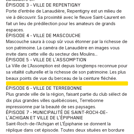
ÉPISODE 3 - VILLE DE REPENTIGNY
Porte d’entrée de Lanaudière, Repentigny est un milieu de
vie à découvrir. Sa proximité avec le fleuve Saint-Laurent en
fait un lieu de prédilection pour les amateurs de grands
espaces.
ÉPISODE 4 - VILLE DE MASCOUCHE
Mascouche saura à coup sûr vous étonner par la richesse de
son patrimoine. La caméra de Lanaudière en images vous
invite dans cette ville du secteur des Moulins...
ÉPISODE 5 - VILLE DE L’ASSOMPTION
La Ville de L’Assomption est depuis longtemps reconnue pour
sa vitalité culturelle et la richesse de son patrimoine. Les plus
beaux points de vue du berceau de la ceinture fléchée.
EN COURS
ÉPISODE 6 - VILLE DE TERREBONNE
Plus grande ville de la région, faisant partie du club sélect de
dix plus grandes villes québécoises, Terrebonne
impressionne par la beauté de ses paysages.
ÉPISODE 7 - MUNICIPALITÉ DE SAINT-ROCH-DE-
L’ACHIGAN ET VILLE DE L’ÉPIPHANIE
Saint-Roch-de-l’Achigan et L’Épiphanie se donnent la
réplique dans cet épisode. Toutes deux situées en bordure