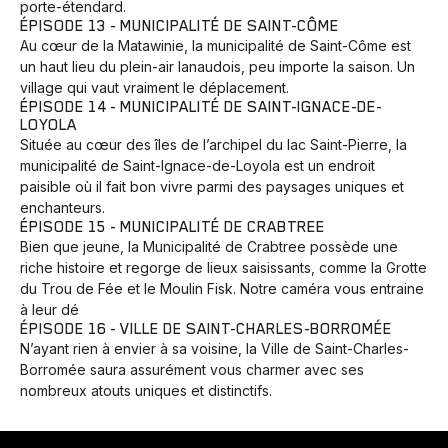
porte-étendard.
ÉPISODE 13 - MUNICIPALITÉ DE SAINT-CÔME
Au cœur de la Matawinie, la municipalité de Saint-Côme est
un haut lieu du plein-air lanaudois, peu importe la saison. Un
village qui vaut vraiment le déplacement.
ÉPISODE 14 - MUNICIPALITÉ DE SAINT-IGNACE-DE-
LOYOLA
Située au cœur des îles de l’archipel du lac Saint-Pierre, la
municipalité de Saint-Ignace-de-Loyola est un endroit
Animaux
Avenir
Bingo
Communauté
Culture
paisible où il fait bon vivre parmi des paysages uniques et
enchanteurs.
Développement
Histoires
Pêche
Santé
Sport
ÉPISODE 15 - MUNICIPALITÉ DE CRABTREE
Bien que jeune, la Municipalité de Crabtree possède une
Voyage
Yoga
riche histoire et regorge de lieux saisissants, comme la Grotte
du Trou de Fée et le Moulin Fisk. Notre caméra vous entraine
à leur dé
ÉPISODE 16 - VILLE DE SAINT-CHARLES-BORROMÉE
N’ayant rien à envier à sa voisine, la Ville de Saint-Charles-
Borromée saura assurément vous charmer avec ses
nombreux atouts uniques et distinctifs.