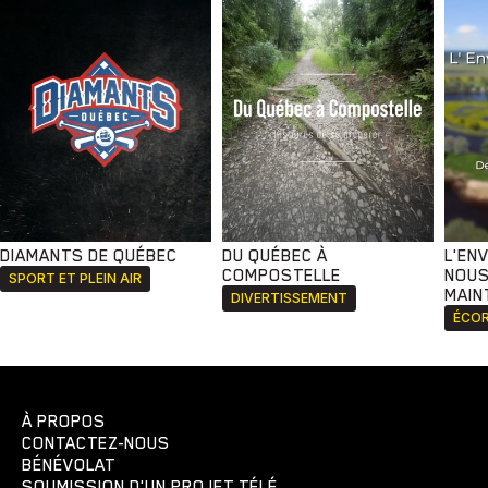
DIAMANTS DE QUÉBEC
DU QUÉBEC À
L'EN
COMPOSTELLE
NOUS
SPORT ET PLEIN AIR
MAIN
DIVERTISSEMENT
ÉCOR
À PROPOS
CONTACTEZ-NOUS
BÉNÉVOLAT
SOUMISSION D'UN PROJET TÉLÉ