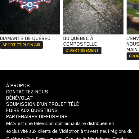
DIAMANTS DE QUÉBEC
DU QUÉBEC À
L'EN
COMPOSTELLE
NOUS
SPORT ET PLEIN AIR
MAIN
DIVERTISSEMENT
ÉCOR
À PROPOS
CONTACTEZ-NOUS
BÉNÉVOLAT
SOUMISSION D'UN PROJET TÉLÉ
FOIRE AUX QUESTIONS
PARTENAIRES DIFFUSEURS
MAtv est une télévision communautaire distribuée en
exclusivité aux clients de Vidéotron à travers neuf régions du
Québec : Bas-Saint-Laurent, Cap-de-la-Madeleine, Granby,