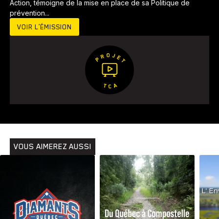
Action, témoigne de la mise en place de sa Politique de
prévention...
VOIR L’ÉMISSION
Animaux
Avenir
Bingo
Communauté
Culture
Développement
Histoires
Pêche
Santé
Sport
Voyage
Yoga
VOUS AIMEREZ AUSSI