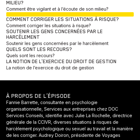
MILIEU?
Comment être vigilant et à l’écoute de son milieu?
EN COURS
COMMENT CORRIGER LES SITUATIONS À RISQUE?
Comment corriger les situations à risque?
SOUTENIR LES GENS CONCERNÉES PAR LE
HARCÈLEMENT
Soutenir les gens concernées par le harcèlement
QUELS SONT LES RECOURS?
Quels sont les recours?
LA NOTION DE L’EXERCICE DU DROIT DE GESTION
La notion de l’exercice du droit de gestion
À PROPOS DE L’ÉPISODE
Fannie Barrette, consultante en psychologie
organisationnelle, Services aux entreprises chez DOC
Services Conseils, identifie avec Julie La Rochelle, directrice
générale de la CCIVR, diverses situations à risques de
harcèlement psychologique ou sexuel au travail et la manière
de les corriger. Audrey Doiron, présidente de Voyages