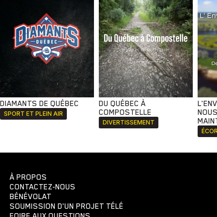
DIAMANTS DE QUÉBEC
DU QUÉBEC À
L'EN
COMPOSTELLE
NOUS
SPORT ET PLEIN AIR
MAIN
DIVERTISSEMENT
ÉCOR
À PROPOS
CONTACTEZ-NOUS
BÉNÉVOLAT
SOUMISSION D'UN PROJET TÉLÉ
FOIRE AUX QUESTIONS