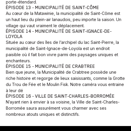
porte-étendard.
ÉPISODE 13 - MUNICIPALITÉ DE SAINT-CÔME
Au cœur de la Matawinie, la municipalité de Saint-Côme est
un haut lieu du plein-air lanaudois, peu importe la saison. Un
village qui vaut vraiment le déplacement.
ÉPISODE 14 - MUNICIPALITÉ DE SAINT-IGNACE-DE-
LOYOLA
Située au cœur des îles de l’archipel du lac Saint-Pierre, la
municipalité de Saint-Ignace-de-Loyola est un endroit
Animaux
Avenir
Bingo
Communauté
Culture
paisible où il fait bon vivre parmi des paysages uniques et
Développement
Histoires
Pêche
Santé
Sport
enchanteurs.
ÉPISODE 15 - MUNICIPALITÉ DE CRABTREE
Voyage
Yoga
Bien que jeune, la Municipalité de Crabtree possède une
riche histoire et regorge de lieux saisissants, comme la Grotte
du Trou de Fée et le Moulin Fisk. Notre caméra vous entraine
à leur dé
ÉPISODE 16 - VILLE DE SAINT-CHARLES-BORROMÉE
N’ayant rien à envier à sa voisine, la Ville de Saint-Charles-
Borromée saura assurément vous charmer avec ses
nombreux atouts uniques et distinctifs.