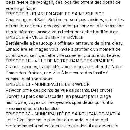
de la rivière de l’Achigan, ces localités offrent des points de
vue magnifique.
ÉPISODE 8 - CHARLEMAGNE ET SAINT-SULPICE
Charlemagne et Saint-Sulpice ne sont pas voisines, mais elles
offrent toutes deux des paysages qui convient à la relaxation
et à la détente. Laissez-vous tenter par cette bouffée d’air...
ÉPISODE 9 - VILLE DE BERTHIERVILLE
Berthierville a beaucoup à offrir aux amateurs de plans d’eau.
Lanaudière en images vous invite à profiter d’un moment de
quiétude au sein de cette ville située en bordure du fleuve...
ÉPISODE 10 - VILLE DE NOTRE-DAME-DES-PRAIRIES
Grands espaces, tranquillité, voici ce qui vous attend à Notre-
Dame-des-Prairies, une ville À la mesure des familles!,
comme le dit son slogan.
ÉPISODE 11 - MUNICIPALITÉ DE RAWDON
Rawdon offre des points de vue saisissants. Des chutes
Dorwin au parc des Cascades, en passant par la plage
municipale, voyez ou revoyez les splendeurs qui font la
renommée de cette localité
ÉPISODE 12 - MUNICIPALITÉ DE SAINT-JEAN-DE-MATHA
Louis Cyr, l’homme le plus fort du monde, a adopté et
profondément aimé cette municipalité dont il est devenu le