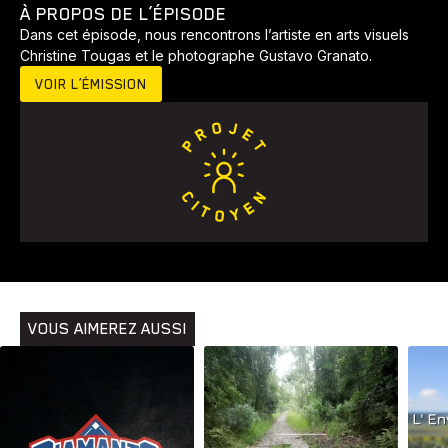
À PROPOS DE L’ÉPISODE
Dans cet épisode, nous rencontrons l’artiste en arts visuels
Christine Tougas et le photographe Gustavo Granato.
VOIR L’ÉMISSION
Animaux
Avenir
Bingo
Communauté
Culture
Développement
Histoires
Pêche
Santé
Sport
Voyage
Yoga
VOUS AIMEREZ AUSSI