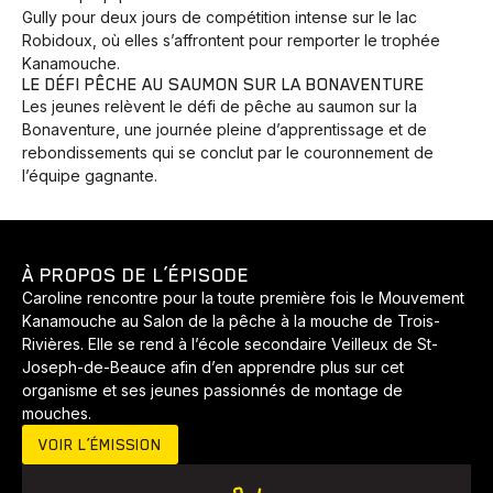
Gully pour deux jours de compétition intense sur le lac
Robidoux, où elles s’affrontent pour remporter le trophée
Kanamouche.
LE DÉFI PÊCHE AU SAUMON SUR LA BONAVENTURE
Les jeunes relèvent le défi de pêche au saumon sur la
Bonaventure, une journée pleine d’apprentissage et de
rebondissements qui se conclut par le couronnement de
l’équipe gagnante.
À PROPOS DE L’ÉPISODE
Caroline rencontre pour la toute première fois le Mouvement
Kanamouche au Salon de la pêche à la mouche de Trois-
Rivières. Elle se rend à l’école secondaire Veilleux de St-
Joseph-de-Beauce afin d’en apprendre plus sur cet
organisme et ses jeunes passionnés de montage de
mouches.
VOIR L’ÉMISSION