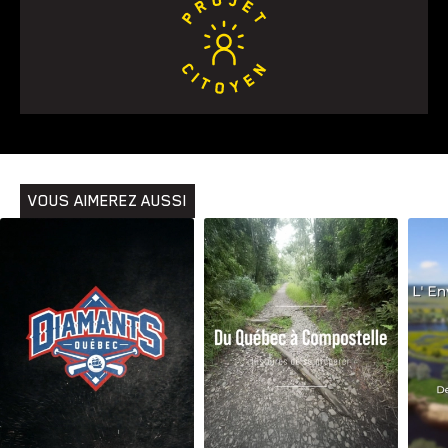
Animaux
Avenir
Bingo
Communauté
Culture
Développement
Histoires
Pêche
Santé
Sport
Voyage
Yoga
VOUS AIMEREZ AUSSI