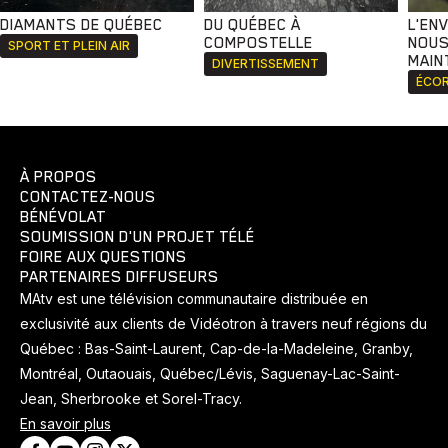
DIAMANTS DE QUÉBEC
DU QUÉBEC À
L'EN
COMPOSTELLE
NOUS
SPORT ET PLEIN AIR
MAIN
DIVERTISSEMENT
ÉCOR
À PROPOS
CONTACTEZ-NOUS
BÉNÉVOLAT
SOUMISSION D'UN PROJET TÉLÉ
FOIRE AUX QUESTIONS
PARTENAIRES DIFFUSEURS
MAtv est une télévision communautaire distribuée en
exclusivité aux clients de Vidéotron à travers neuf régions du
Québec : Bas-Saint-Laurent, Cap-de-la-Madeleine, Granby,
Montréal, Outaouais, Québec/Lévis, Saguenay-Lac-Saint-
Jean, Sherbrooke et Sorel-Tracy.
En savoir plus