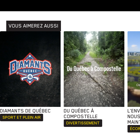
Animaux
Avenir
Bingo
Communauté
Culture
Développement
Histoires
Pêche
Santé
Sport
VOUS AIMEREZ AUSSI
Voyage
Yoga
DIAMANTS DE QUÉBEC
DU QUÉBEC À
L'EN
COMPOSTELLE
NOUS
SPORT ET PLEIN AIR
MAIN
DIVERTISSEMENT
ÉCOR