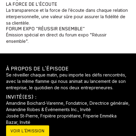
LA FORCE DE L'ÉCOUTE
La transparence et la force de l’écoute dans chaque relation
interpersonnelle, une valeur sûre pour assurer la fidélité de
sa clientèle.
FORUM EXPO "RÉUSSIR ENSEMBLE"
Émission spécial en direct du forum expo "Réussir
ensemble".
À PROPOS DE L’ÉPISODE
Se réveiller chaque matin, peu importe les défis rencontrés,
avec la même flamme qui nous animait au lancement de son
entreprise, le quotidien de nos deux entrepreneures.
INVITÉ(ES) :
Amandine Boichard-Varenne, Fondatrice, Directrice générale,
Amandine Robes & Événements Inc., Invité
Josée St-Pierre, Fripière propriétaire, Friperie Emméka
Bazar, Invité
VOIR L’ÉMISSION