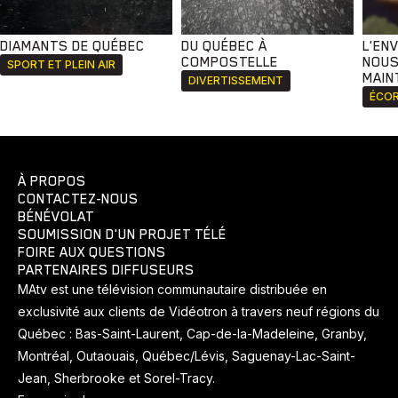
DIAMANTS DE QUÉBEC
DU QUÉBEC À
L'EN
COMPOSTELLE
NOUS
SPORT ET PLEIN AIR
MAIN
DIVERTISSEMENT
ÉCOR
À PROPOS
CONTACTEZ-NOUS
BÉNÉVOLAT
SOUMISSION D'UN PROJET TÉLÉ
FOIRE AUX QUESTIONS
PARTENAIRES DIFFUSEURS
MAtv est une télévision communautaire distribuée en
exclusivité aux clients de Vidéotron à travers neuf régions du
Québec : Bas-Saint-Laurent, Cap-de-la-Madeleine, Granby,
Montréal, Outaouais, Québec/Lévis, Saguenay-Lac-Saint-
Jean, Sherbrooke et Sorel-Tracy.