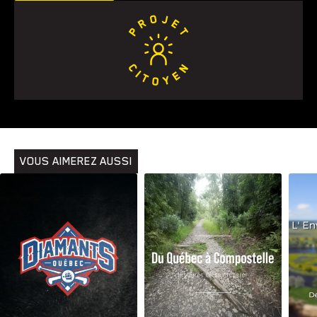
Animaux
Avenir
Bingo
Communauté
Culture
Développement
Histoires
Pêche
Santé
Sport
Voyage
Yoga
VOUS AIMEREZ AUSSI