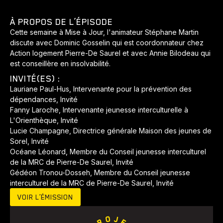
À PROPOS DE L’ÉPISODE
Cette semaine à Mise à Jour, l'animateur Stéphane Martin
Animaux
Avenir
Bingo
Communauté
Culture
discute avec Dominic Gosselin qui est coordonnateur chez
Développement
Histoires
Pêche
Santé
Sport
Action logement Pierre-De Saurel et avec Annie Bilodeau qui
est conseillère en insolvabilité.
Voyage
Yoga
INVITÉ(ES) :
Lauriane Paul-Hus, Intervenante pour la prévention des
dépendances, Invité
Fanny Laroche, Intervenante jeunesse interculturelle à
L'Orienthèque, Invité
Lucie Champagne, Directrice générale Maison des jeunes de
Sorel, Invité
Océane Léonard, Membre du Conseil jeunesse interculturel
de la MRC de Pierre-De Saurel, Invité
Gédéon Tronou-Dosseh, Membre du Conseil jeunesse
interculturel de la MRC de Pierre-De Saurel, Invité
VOIR L’ÉMISSION