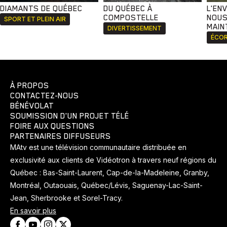
DIAMANTS DE QUÉBEC
DU QUÉBEC À
L'EN
COMPOSTELLE
NOUS
SPORT ET PLEIN AIR
MAIN
DIVERTISSEMENT
ÉCOR
À PROPOS
CONTACTEZ-NOUS
BÉNÉVOLAT
SOUMISSION D'UN PROJET TÉLÉ
FOIRE AUX QUESTIONS
PARTENAIRES DIFFUSEURS
MAtv est une télévision communautaire distribuée en
exclusivité aux clients de Vidéotron à travers neuf régions du
Québec : Bas-Saint-Laurent, Cap-de-la-Madeleine, Granby,
Montréal, Outaouais, Québec/Lévis, Saguenay-Lac-Saint-
Jean, Sherbrooke et Sorel-Tracy.
En savoir plus