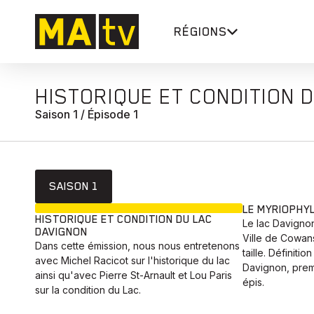
RÉGIONS
HISTORIQUE ET CONDITION 
Saison 1 / Épisode 1
SAISON 1
EN COURS
LE MYRIOPHYL
HISTORIQUE ET CONDITION DU LAC
Le lac Davigno
DAVIGNON
Ville de Cowans
Dans cette émission, nous nous entretenons
taille. Définiti
avec Michel Racicot sur l'historique du lac
Davignon, premi
ainsi qu'avec Pierre St-Arnault et Lou Paris
épis.
sur la condition du Lac.