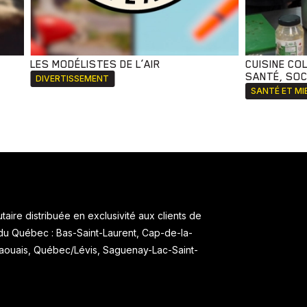
LES MODÉLISTES DE L’AIR
CUISINE CO
SANTÉ, SOCI
DIVERTISSEMENT
SANTÉ ET MI
aire distribuée en exclusivité aux clients de
 du Québec : Bas-Saint-Laurent, Cap-de-la-
taouais, Québec/Lévis, Saguenay-Lac-Saint-
.