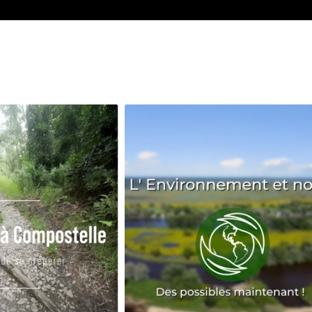
Avenir
Bingo
Communauté
Culture
Développeme
Pêche
Santé
Sport
Voyage
Yoga