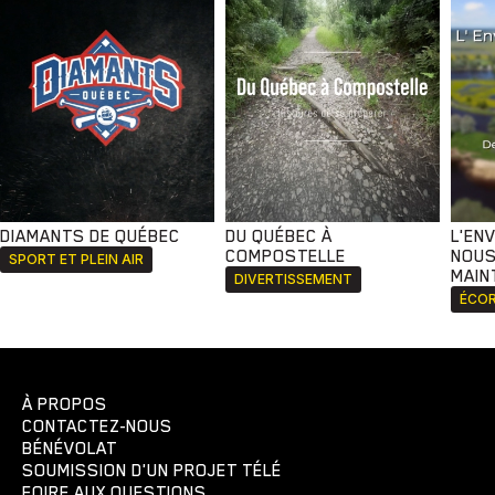
DIAMANTS DE QUÉBEC
DU QUÉBEC À
L'EN
COMPOSTELLE
NOUS
SPORT ET PLEIN AIR
MAIN
DIVERTISSEMENT
ÉCOR
À PROPOS
CONTACTEZ-NOUS
BÉNÉVOLAT
SOUMISSION D'UN PROJET TÉLÉ
FOIRE AUX QUESTIONS