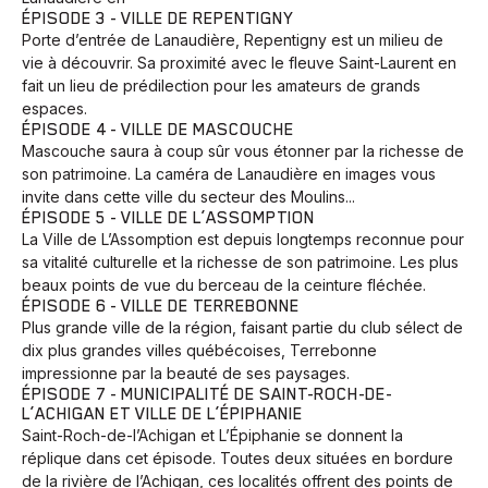
ÉPISODE 3 - VILLE DE REPENTIGNY
Porte d’entrée de Lanaudière, Repentigny est un milieu de
vie à découvrir. Sa proximité avec le fleuve Saint-Laurent en
fait un lieu de prédilection pour les amateurs de grands
espaces.
ÉPISODE 4 - VILLE DE MASCOUCHE
Mascouche saura à coup sûr vous étonner par la richesse de
son patrimoine. La caméra de Lanaudière en images vous
invite dans cette ville du secteur des Moulins...
ÉPISODE 5 - VILLE DE L’ASSOMPTION
La Ville de L’Assomption est depuis longtemps reconnue pour
sa vitalité culturelle et la richesse de son patrimoine. Les plus
beaux points de vue du berceau de la ceinture fléchée.
ÉPISODE 6 - VILLE DE TERREBONNE
Plus grande ville de la région, faisant partie du club sélect de
dix plus grandes villes québécoises, Terrebonne
impressionne par la beauté de ses paysages.
ÉPISODE 7 - MUNICIPALITÉ DE SAINT-ROCH-DE-
L’ACHIGAN ET VILLE DE L’ÉPIPHANIE
Saint-Roch-de-l’Achigan et L’Épiphanie se donnent la
réplique dans cet épisode. Toutes deux situées en bordure
de la rivière de l’Achigan, ces localités offrent des points de