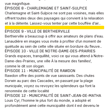
vue magnifique.
ÉPISODE 8 - CHARLEMAGNE ET SAINT-SULPICE
Charlemagne et Saint-Sulpice ne sont pas voisines, mais elles
offrent toutes deux des paysages qui convient à la relaxation
et à la détente. Laissez-vous tenter par cette bouffée d’air...
EN COURS
ÉPISODE 9 - VILLE DE BERTHIERVILLE
Berthierville a beaucoup à offrir aux amateurs de plans d’eau.
Lanaudière en images vous invite à profiter d’un moment de
quiétude au sein de cette ville située en bordure du fleuve...
ÉPISODE 10 - VILLE DE NOTRE-DAME-DES-PRAIRIES
Grands espaces, tranquillité, voici ce qui vous attend à Notre-
Dame-des-Prairies, une ville À la mesure des familles!,
comme le dit son slogan.
ÉPISODE 11 - MUNICIPALITÉ DE RAWDON
Rawdon offre des points de vue saisissants. Des chutes
Dorwin au parc des Cascades, en passant par la plage
municipale, voyez ou revoyez les splendeurs qui font la
renommée de cette localité
ÉPISODE 12 - MUNICIPALITÉ DE SAINT-JEAN-DE-MATHA
Louis Cyr, l’homme le plus fort du monde, a adopté et
profondément aimé cette municipalité dont il est devenu le