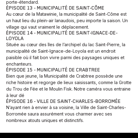
porte-étendard.
ÉPISODE 13 - MUNICIPALITÉ DE SAINT-CÔME
Au cœur de la Matawinie, la municipalité de Saint-Côme est
un haut lieu du plein-air lanaudois, peu importe la saison. Un
village qui vaut vraiment le déplacement.
ÉPISODE 14 - MUNICIPALITÉ DE SAINT-IGNACE-DE-
LOYOLA
Située au cœur des îles de l’archipel du lac Saint-Pierre, la
municipalité de Saint-Ignace-de-Loyola est un endroit
Animaux
Avenir
Bingo
Communauté
Culture
paisible où il fait bon vivre parmi des paysages uniques et
Développement
Histoires
Pêche
Santé
Sport
enchanteurs.
ÉPISODE 15 - MUNICIPALITÉ DE CRABTREE
Voyage
Yoga
Bien que jeune, la Municipalité de Crabtree possède une
riche histoire et regorge de lieux saisissants, comme la Grotte
du Trou de Fée et le Moulin Fisk. Notre caméra vous entraine
à leur dé
ÉPISODE 16 - VILLE DE SAINT-CHARLES-BORROMÉE
N’ayant rien à envier à sa voisine, la Ville de Saint-Charles-
Borromée saura assurément vous charmer avec ses
nombreux atouts uniques et distinctifs.