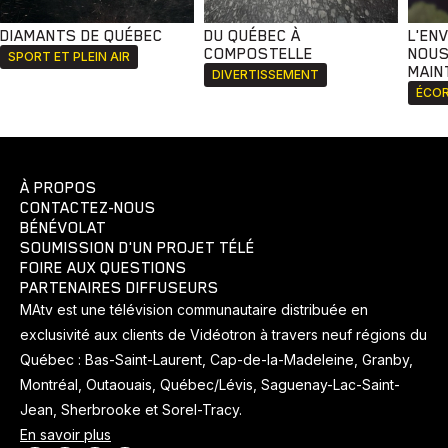
DIAMANTS DE QUÉBEC
DU QUÉBEC À
L'EN
COMPOSTELLE
NOUS
SPORT ET PLEIN AIR
MAIN
DIVERTISSEMENT
ÉCOR
À PROPOS
CONTACTEZ-NOUS
BÉNÉVOLAT
SOUMISSION D'UN PROJET TÉLÉ
FOIRE AUX QUESTIONS
PARTENAIRES DIFFUSEURS
MAtv est une télévision communautaire distribuée en
exclusivité aux clients de Vidéotron à travers neuf régions du
Québec : Bas-Saint-Laurent, Cap-de-la-Madeleine, Granby,
Montréal, Outaouais, Québec/Lévis, Saguenay-Lac-Saint-
Jean, Sherbrooke et Sorel-Tracy.
En savoir plus