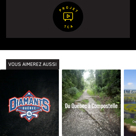
Animaux
Avenir
Bingo
Communauté
Culture
Développement
Histoires
Pêche
Santé
Sport
Voyage
Yoga
VOUS AIMEREZ AUSSI