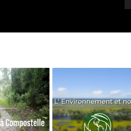
Avenir
Bingo
Communauté
Culture
Développeme
Pêche
Santé
Sport
Voyage
Yoga