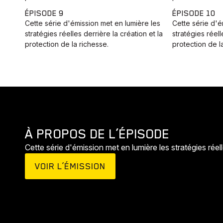
ÉPISODE 9
ÉPISODE 10
Cette série d'émission met en lumière les
Cette série d'é
stratégies réelles derrière la création et la
stratégies réell
protection de la richesse.
protection de l
À PROPOS DE L’ÉPISODE
Cette série d'émission met en lumière les stratégies réelle
VOIR L’ÉMISSION