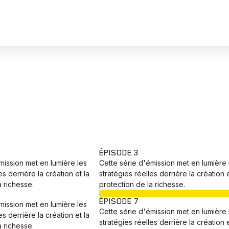
ÉPISODE 3
mission met en lumière les
Cette série d'émission met en lumière 
es derrière la création et la
stratégies réelles derrière la création e
a richesse.
protection de la richesse.
EN COURS
ÉPISODE 7
mission met en lumière les
Cette série d'émission met en lumière 
es derrière la création et la
stratégies réelles derrière la création e
a richesse.