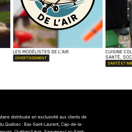
LES MODÉLISTES DE L’AIR
CUISINE CO
SANTÉ, SOCI
DIVERTISSEMENT
SANTÉ ET MI
aire distribuée en exclusivité aux clients de
 du Québec : Bas-Saint-Laurent, Cap-de-la-
taouais, Québec/Lévis, Saguenay-Lac-Saint-