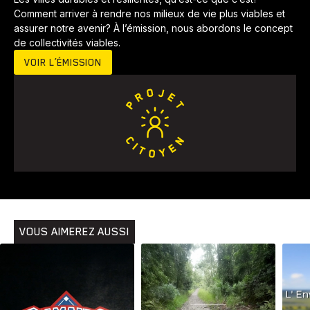
Comment arriver à rendre nos milieux de vie plus viables et
assurer notre avenir? À l’émission, nous abordons le concept
de collectivités viables.
VOIR L’ÉMISSION
Animaux
Avenir
Bingo
Communauté
Culture
Développement
Histoires
Pêche
Santé
Sport
Voyage
Yoga
VOUS AIMEREZ AUSSI