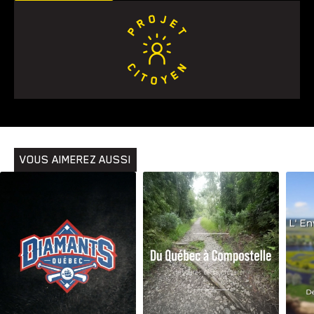
Animaux
Avenir
Bingo
Communauté
Culture
Développement
Histoires
Pêche
Santé
Sport
Voyage
Yoga
VOUS AIMEREZ AUSSI