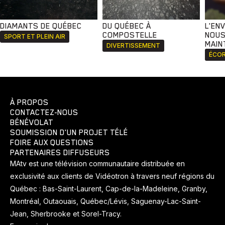
DIAMANTS DE QUÉBEC
DU QUÉBEC À
L'EN
COMPOSTELLE
NOUS
SPORT ET PLEIN AIR
MAIN
DIVERTISSEMENT
ÉCOR
À PROPOS
CONTACTEZ-NOUS
BÉNÉVOLAT
SOUMISSION D'UN PROJET TÉLÉ
FOIRE AUX QUESTIONS
PARTENAIRES DIFFUSEURS
MAtv est une télévision communautaire distribuée en
exclusivité aux clients de Vidéotron à travers neuf régions du
Québec : Bas-Saint-Laurent, Cap-de-la-Madeleine, Granby,
Montréal, Outaouais, Québec/Lévis, Saguenay-Lac-Saint-
Jean, Sherbrooke et Sorel-Tracy.