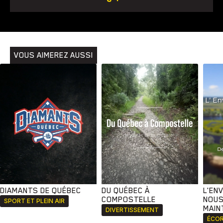
VOUS AIMEREZ AUSSI
DIAMANTS DE QUÉBEC
DU QUÉBEC À
L'EN
COMPOSTELLE
NOUS
SPORT ET PLEIN AIR
MAIN
DIVERTISSEMENT
ÉCOR