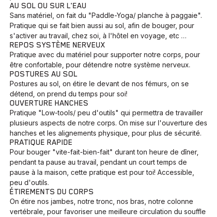
AU SOL OU SUR L'EAU
Sans matériel, on fait du "Paddle-Yoga/ planche à paggaie".
Pratique qui se fait bien aussi au sol, afin de bouger, pour
s'activer au travail, chez soi, à l'hôtel en voyage, etc …
REPOS SYSTÈME NERVEUX
Pratique avec du matériel pour supporter notre corps, pour
être confortable, pour détendre notre système nerveux.
POSTURES AU SOL
Postures au sol, on étire le devant de nos fémurs, on se
détend, on prend du temps pour soi!
OUVERTURE HANCHES
Pratique "Low-tools/ peu d'outils" qui permettra de travailler
plusieurs aspects de notre corps. On mise sur l'ouverture des
Animaux
Avenir
Bingo
Communauté
Culture
hanches et les alignements physique, pour plus de sécurité.
Développement
Histoires
Pêche
Santé
Sport
PRATIQUE RAPIDE
Pour bouger "vite-fait-bien-fait" durant ton heure de dîner,
Voyage
Yoga
pendant ta pause au travail, pendant un court temps de
pause à la maison, cette pratique est pour toi! Accessible,
peu d'outils.
ÉTIREMENTS DU CORPS
On étire nos jambes, notre tronc, nos bras, notre colonne
vertébrale, pour favoriser une meilleure circulation du souffle