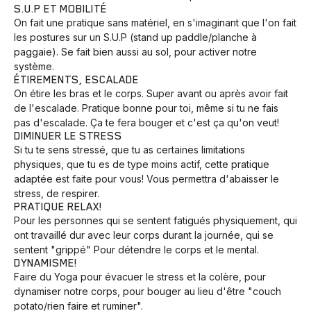
S.U.P ET MOBILITÉ
On fait une pratique sans matériel, en s'imaginant que l'on fait
les postures sur un S.U.P (stand up paddle/planche à
paggaie). Se fait bien aussi au sol, pour activer notre
système.
ÉTIREMENTS, ESCALADE
On étire les bras et le corps. Super avant ou après avoir fait
de l'escalade. Pratique bonne pour toi, même si tu ne fais
pas d'escalade. Ça te fera bouger et c'est ça qu'on veut!
DIMINUER LE STRESS
Si tu te sens stressé, que tu as certaines limitations
physiques, que tu es de type moins actif, cette pratique
adaptée est faite pour vous! Vous permettra d'abaisser le
stress, de respirer.
PRATIQUE RELAX!
Pour les personnes qui se sentent fatigués physiquement, qui
ont travaillé dur avec leur corps durant la journée, qui se
sentent "grippé" Pour détendre le corps et le mental.
DYNAMISME!
Faire du Yoga pour évacuer le stress et la colère, pour
dynamiser notre corps, pour bouger au lieu d'être "couch
potato/rien faire et ruminer".