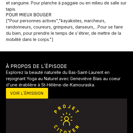
et sanguine. Pour planche à paggaie ou en milieu de salle sur
tapis.
POUR MIEUX BOUGER
["Pour personnes actives","kayakistes, marcheurs,
randonneurs, coureurs, grimpeurs, danseurs,…Pour se faire
du bien, pour prendre le temps de s'étirer, de mettre de la
mobilité dans le corps."]
À PROPOS DE L’ÉPISODE
Explorez la beauté naturelle du Bas-Saint-Laurent en
rejoignant Yoga au Naturel avec Geneviève Blais au coeur
d'une érablière à St-Hélène-de-Kamouraska.
VOIR L’ÉMISSION