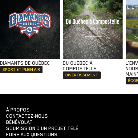
DIAMANTS DE QUÉBEC
DU QUÉBEC À
L'EN
COMPOSTELLE
NOUS
SPORT ET PLEIN AIR
MAIN
DIVERTISSEMENT
ÉCOR
À PROPOS
CONTACTEZ-NOUS
BÉNÉVOLAT
SOUMISSION D'UN PROJET TÉLÉ
FOIRE AUX QUESTIONS