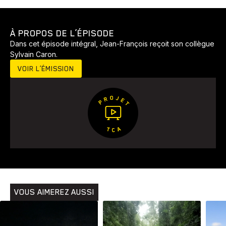
À PROPOS DE L’ÉPISODE
Dans cet épisode intégral, Jean-François reçoit son collègue
Sylvain Caron.
VOIR L’ÉMISSION
Animaux
Avenir
Bingo
Communauté
Culture
Développement
Histoires
Pêche
Santé
Sport
Voyage
Yoga
VOUS AIMEREZ AUSSI