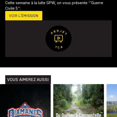
Cette semaine à la lutte GPW, on vous présente ''Guerre
Civile 5''.
VOIR L’ÉMISSION
Animaux
Avenir
Bingo
Communauté
Culture
Développement
Histoires
Pêche
Santé
Sport
Voyage
Yoga
VOUS AIMEREZ AUSSI