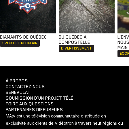
DIAMANTS DE QUÉBEC
DU QUÉBEC À
L'EN
COMPOSTELLE
NOUS
SPORT ET PLEIN AIR
MAIN
DIVERTISSEMENT
ÉCOR
À PROPOS
CONTACTEZ-NOUS
BÉNÉVOLAT
SOUMISSION D'UN PROJET TÉLÉ
FOIRE AUX QUESTIONS
PARTENAIRES DIFFUSEURS
MAtv est une télévision communautaire distribuée en
exclusivité aux clients de Vidéotron à travers neuf régions du